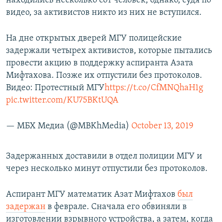
находились несколько сот человек, однако, судя по
видео, за активистов никто из них не вступился.
На дне открытых дверей МГУ полицейские
задержали четырех активистов, которые пытались
провести акцию в поддержку аспиранта Азата
Мифтахова. Позже их отпустили без протоколов.
Видео: Протестный МГУ
https://t.co/CfMNQhaH1g
pic.twitter.com/KU75BKtUQA
— МБХ Медиа (@MBKhMedia)
October 13, 2019
Задержанных доставили в отдел полиции МГУ и
через несколько минут отпустили без протоколов.
Аспирант МГУ математик Азат Мифтахов
был
задержан
в феврале. Сначала его обвиняли в
изготовлении взрывного устройства, а затем, когда