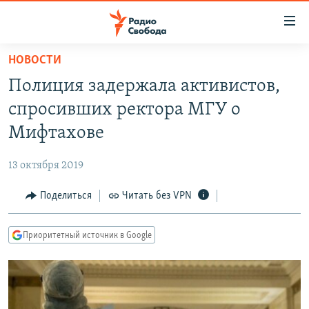
Ссылки
для
упрощенного
НОВОСТИ
ПРОГРАММЫ
доступа
Полиция задержала активистов,
ПОДКАСТЫ
Вернуться
спросивших ректора МГУ о
к
АВТОРСКИЕ ПРОЕКТЫ
Мифтахове
основному
ЦИТАТЫ СВОБОДЫ
содержанию
13 октября 2019
Вернутся
МНЕНИЯ
к
Поделиться
Читать без VPN
КУЛЬТУРА
главной
навигации
IDEL.РЕАЛИИ
Приоритетный источник в Google
Вернутся
КАВКАЗ.РЕАЛИИ
к
СЕВЕР.РЕАЛИИ
поиску
СИБИРЬ.РЕАЛИИ