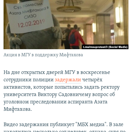
РАСПИСАНИЕ ВЕЩАНИЯ
ПОДПИШИТЕСЬ НА РАССЫЛКУ
СОЦИАЛЬНЫЕ СЕТИ
Акция в МГУ в поддержку Мифтахова
Все сайты РСЕ/РС
На дне открытых дверей МГУ в воскресенье
сотрудники полиции
задержали
четырёх
активистов, которые попытались задать ректору
университета Виктору Садовничему вопрос об
уголовном преследовании аспиранта Азата
Мифтахова.
Видео задержания публикует "МБХ медиа". В зале