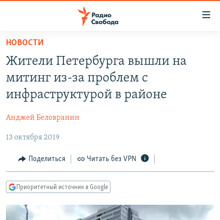
Ссылки
для
упрощенного
НОВОСТИ
ПРОГРАММЫ
доступа
Жители Петербурга вышли на
ПОДКАСТЫ
Вернуться
митинг из-за проблем с
к
АВТОРСКИЕ ПРОЕКТЫ
инфраструктурой в районе
основному
ЦИТАТЫ СВОБОДЫ
содержанию
Анджей Беловранин
Вернутся
МНЕНИЯ
к
13 октября 2019
КУЛЬТУРА
главной
навигации
IDEL.РЕАЛИИ
Поделиться
Читать без VPN
Вернутся
КАВКАЗ.РЕАЛИИ
к
Приоритетный источник в Google
СЕВЕР.РЕАЛИИ
поиску
СИБИРЬ.РЕАЛИИ