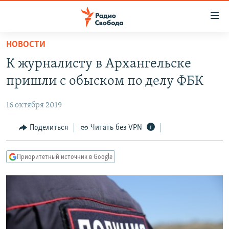
Ссылки
для
упрощенного
НОВОСТИ
ПРОГРАММЫ
доступа
К журналисту в Архангельске
ПОДКАСТЫ
Вернуться
пришли с обыском по делу ФБК
к
АВТОРСКИЕ ПРОЕКТЫ
основному
16 октября 2019
ЦИТАТЫ СВОБОДЫ
содержанию
Вернутся
МНЕНИЯ
Поделиться
Читать без VPN
к
КУЛЬТУРА
главной
Приоритетный источник в Google
навигации
IDEL.РЕАЛИИ
Вернутся
КАВКАЗ.РЕАЛИИ
к
СЕВЕР.РЕАЛИИ
поиску
СИБИРЬ.РЕАЛИИ