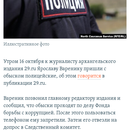
РАСПИСАНИЕ ВЕЩАНИЯ
ПОДПИШИТЕСЬ НА РАССЫЛКУ
СОЦИАЛЬНЫЕ СЕТИ
Иллюстративное фото
Утром 16 октября к журналисту архангельского
издания 29.ru Ярославу Варенику пришли с
Все сайты РСЕ/РС
обыском полицейские, об этом
говорится
в
публикации 29.ru.
Вареник позвонил главному редактору издания и
сообщил, что обыски проходят по делу Фонда
борьбы с коррупцией. После этого пользоваться
телефоном ему запретили. Затем его отвезли на
допрос в Следственный комитет.