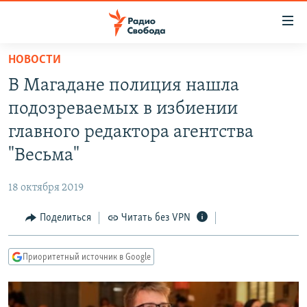
Ссылки
для
упрощенного
НОВОСТИ
ПРОГРАММЫ
доступа
В Магадане полиция нашла
ПОДКАСТЫ
Вернуться
подозреваемых в избиении
к
АВТОРСКИЕ ПРОЕКТЫ
главного редактора агентства
основному
ЦИТАТЫ СВОБОДЫ
содержанию
"Весьма"
Вернутся
МНЕНИЯ
к
18 октября 2019
КУЛЬТУРА
главной
Поделиться
Читать без VPN
навигации
IDEL.РЕАЛИИ
Вернутся
КАВКАЗ.РЕАЛИИ
к
Приоритетный источник в Google
СЕВЕР.РЕАЛИИ
поиску
СИБИРЬ.РЕАЛИИ