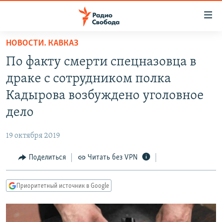
Ссылки
для
упрощенного
НОВОСТИ. КАВКАЗ
ПРОГРАММЫ
доступа
По факту смерти спецназовца в
ПОДКАСТЫ
Вернуться
драке с сотрудником полка
к
АВТОРСКИЕ ПРОЕКТЫ
Кадырова возбуждено уголовное
основному
ЦИТАТЫ СВОБОДЫ
содержанию
дело
Вернутся
МНЕНИЯ
к
19 октября 2019
КУЛЬТУРА
главной
Поделиться
Читать без VPN
навигации
IDEL.РЕАЛИИ
Вернутся
КАВКАЗ.РЕАЛИИ
к
Приоритетный источник в Google
СЕВЕР.РЕАЛИИ
поиску
СИБИРЬ.РЕАЛИИ