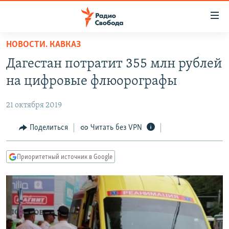
Ссылки
для
упрощенного
НОВОСТИ. КАВКАЗ
ПРОГРАММЫ
доступа
Дагестан потратит 355 млн рублей
ПОДКАСТЫ
Вернуться
на цифровые флюорографы
к
АВТОРСКИЕ ПРОЕКТЫ
основному
21 октября 2019
ЦИТАТЫ СВОБОДЫ
содержанию
Вернутся
МНЕНИЯ
Поделиться
Читать без VPN
к
КУЛЬТУРА
главной
Приоритетный источник в Google
навигации
IDEL.РЕАЛИИ
Вернутся
КАВКАЗ.РЕАЛИИ
к
СЕВЕР.РЕАЛИИ
поиску
СИБИРЬ.РЕАЛИИ