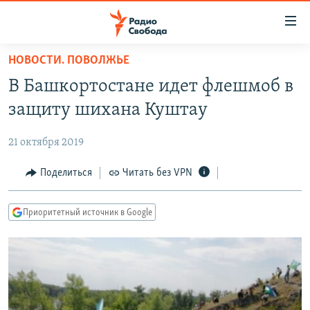
Ссылки
для
упрощенного
НОВОСТИ. ПОВОЛЖЬЕ
ПРОГРАММЫ
доступа
В Башкортостане идет флешмоб в
ПОДКАСТЫ
Вернуться
защиту шихана Куштау
к
АВТОРСКИЕ ПРОЕКТЫ
основному
21 октября 2019
ЦИТАТЫ СВОБОДЫ
содержанию
Вернутся
МНЕНИЯ
Поделиться
Читать без VPN
к
КУЛЬТУРА
главной
Приоритетный источник в Google
навигации
IDEL.РЕАЛИИ
Вернутся
КАВКАЗ.РЕАЛИИ
к
СЕВЕР.РЕАЛИИ
поиску
СИБИРЬ.РЕАЛИИ