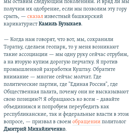
мы оставим следующим поколениям. И вряд ли мы
получим их одобрение, если мы позволим эту гору
срыть, —
сказал
известный башкирский
карикатурист
Камиль Бузыкаев
.
— Когда нам говорят, что вот, мы, сохранили
Торатау, сделаем геопарк, то у меня возникают
такие ассоциации — мы одну руку сейчас отрубим,
а на вторую купим дорогую перчатку. Я против
промышленной разработки Куштау. Обратите
внимание — многие сейчас молчат. Где
политические партии, где "Единая Россия", где
Общественная палата, почему они не высказывают
свою позицию?! Я обращаюсь ко всем – давайте
объединимся и попробуем переубедить как
республиканские, так и федеральные власти в этом
вопросе, — призвал в своем
обращении
политолог
Дмитрий Михайличенко
.