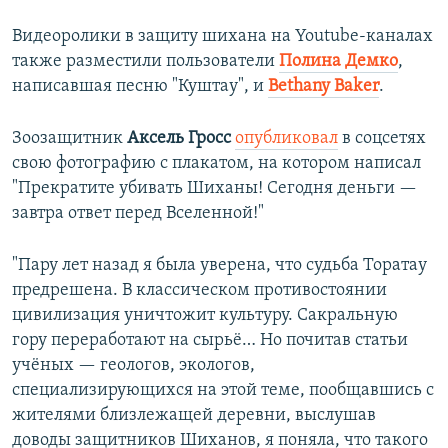
Видеоролики в защиту шихана на Youtube-каналах
также разместили пользователи
Полина Демко
,
написавшая песню "Куштау", и
Bethany Baker
.
Зоозащитник
Аксель Гросс
опубликовал
в соцсетях
свою фотографию с плакатом, на котором написал
"Прекратите убивать Шиханы! Сегодня деньги —
завтра ответ перед Вселенной!"
"Пару лет назад я была уверена, что судьба Торатау
предрешена. В классическом противостоянии
цивилизация уничтожит культуру. Сакральную
гору переработают на сырьё… Но почитав статьи
учёных — геологов, экологов,
специализирующихся на этой теме, пообщавшись с
жителями близлежащей деревни, выслушав
доводы защитников Шиханов, я поняла, что такого