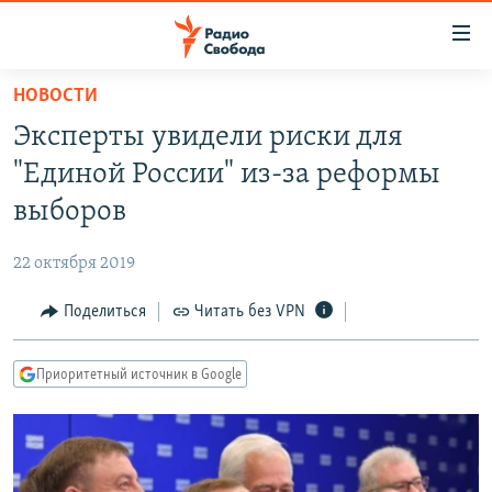
Ссылки
для
упрощенного
НОВОСТИ
ПРОГРАММЫ
доступа
Эксперты увидели риски для
ПОДКАСТЫ
Вернуться
"Единой России" из-за реформы
к
АВТОРСКИЕ ПРОЕКТЫ
выборов
основному
ЦИТАТЫ СВОБОДЫ
содержанию
22 октября 2019
Вернутся
МНЕНИЯ
к
Поделиться
Читать без VPN
КУЛЬТУРА
главной
навигации
IDEL.РЕАЛИИ
Приоритетный источник в Google
Вернутся
КАВКАЗ.РЕАЛИИ
к
СЕВЕР.РЕАЛИИ
поиску
СИБИРЬ.РЕАЛИИ