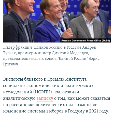
РАСПИСАНИЕ ВЕЩАНИЯ
ПОДПИШИТЕСЬ НА РАССЫЛКУ
СОЦИАЛЬНЫЕ СЕТИ
Лидер фракции "Единой России" в Госдуме Андрей
Турчак, премьер-министр Дмитрий Медведев,
председатель высшего совета "Единой России" Борис
Все сайты РСЕ/РС
Грызлов
Эксперты близкого к Кремлю Института
социально-экономических и политических
исследований (ИСЭПИ) подготовили
аналитическую
записку
о том, как может сказаться
на расстановке политических сил возможное
изменение системы выборов в Госдуму в 2021 году.