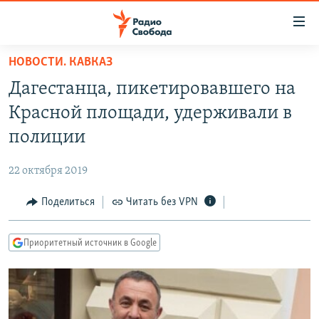
Ссылки
для
упрощенного
НОВОСТИ. КАВКАЗ
ПРОГРАММЫ
доступа
Дагестанца, пикетировавшего на
ПОДКАСТЫ
Вернуться
Красной площади, удерживали в
к
АВТОРСКИЕ ПРОЕКТЫ
полиции
основному
ЦИТАТЫ СВОБОДЫ
содержанию
22 октября 2019
Вернутся
МНЕНИЯ
к
Поделиться
Читать без VPN
КУЛЬТУРА
главной
навигации
IDEL.РЕАЛИИ
Приоритетный источник в Google
Вернутся
КАВКАЗ.РЕАЛИИ
к
СЕВЕР.РЕАЛИИ
поиску
СИБИРЬ.РЕАЛИИ