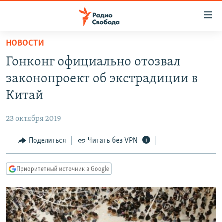
Ссылки
для
упрощенного
НОВОСТИ
ПРОГРАММЫ
доступа
Гонконг официально отозвал
ПОДКАСТЫ
Вернуться
законопроект об экстрадиции в
к
АВТОРСКИЕ ПРОЕКТЫ
Китай
основному
ЦИТАТЫ СВОБОДЫ
содержанию
23 октября 2019
Вернутся
МНЕНИЯ
к
Поделиться
Читать без VPN
КУЛЬТУРА
главной
навигации
IDEL.РЕАЛИИ
Приоритетный источник в Google
Вернутся
КАВКАЗ.РЕАЛИИ
к
СЕВЕР.РЕАЛИИ
поиску
СИБИРЬ.РЕАЛИИ