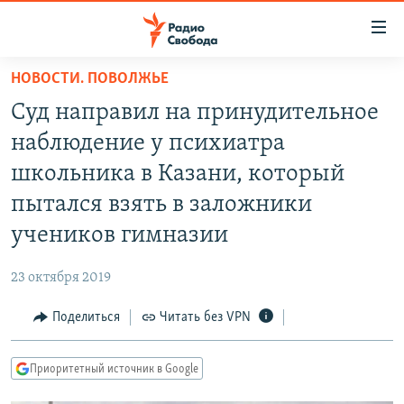
Ссылки
для
упрощенного
НОВОСТИ. ПОВОЛЖЬЕ
ПРОГРАММЫ
доступа
Суд направил на принудительное
ПОДКАСТЫ
Вернуться
наблюдение у психиатра
к
АВТОРСКИЕ ПРОЕКТЫ
школьника в Казани, который
основному
ЦИТАТЫ СВОБОДЫ
содержанию
пытался взять в заложники
Вернутся
МНЕНИЯ
учеников гимназии
к
КУЛЬТУРА
главной
23 октября 2019
навигации
IDEL.РЕАЛИИ
Вернутся
Поделиться
Читать без VPN
КАВКАЗ.РЕАЛИИ
к
СЕВЕР.РЕАЛИИ
поиску
Приоритетный источник в Google
СИБИРЬ.РЕАЛИИ