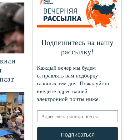
явили
и
плат