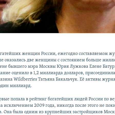
гатейших женщин России, ежегодно составляемом ж
вые оказались две женщины с состоянием больше милл
жене бывшего мэра Москвы Юрия Лужкова Елене Батур
дание оценило в 1,2 миллиарда долларов, присоединила
азина Wildberries Татьяна Бакальчук. Её активы журн
один миллиард.
рвые попала в рейтинг богатейших людей России по вер
 за исключением 2009 года, никогда после этого не пок
. Она была одним из крупнейших застройщиков Москв