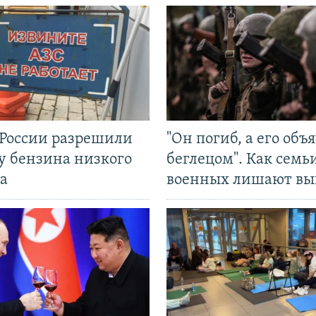
 России разрешили
"Он погиб, а его объ
у бензина низкого
беглецом". Как семь
а
военных лишают вы