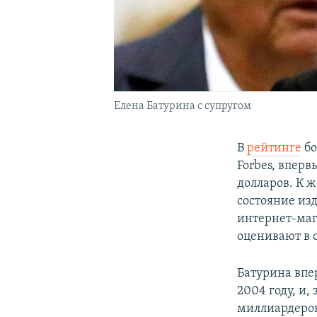
Елена Батурина с супругом
В
рейтинге
бо
Forbes, впер
долларов. К 
состояние из
интернет-маг
оценивают в 
Батурина впе
2004 году, и,
миллиардеров