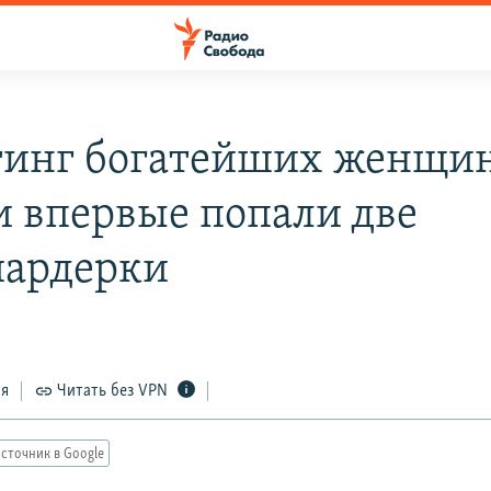
тинг богатейших женщи
и впервые попали две
ардерки
ся
Читать без VPN
сточник в Google