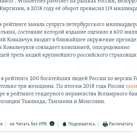
вито". Wildberries работает на рынках России, Белорус
Киргизии, в 2018 году её оборот превысил 119 миллиар
 в рейтинге заняла супруга петербургского миллиарде
атьяна, состояние которой издание оценило в 600 мил
ий Ковальчук входит в ближайшее окружение президе
а Ковальчуков совладеет компанией, опосредованно
ей треть акций крупнейшего российского страховщи
у в рейтинге 200 богатейших людей России по версии F
только три женщины. По итогам 2018 года Россия
зан
ре в рейтинге гендерного неравенства Всемирного бан
 позиции Таиланда, Танзании и Монголии.
ся
Читать без VPN
Подпишитесь
Распечатать