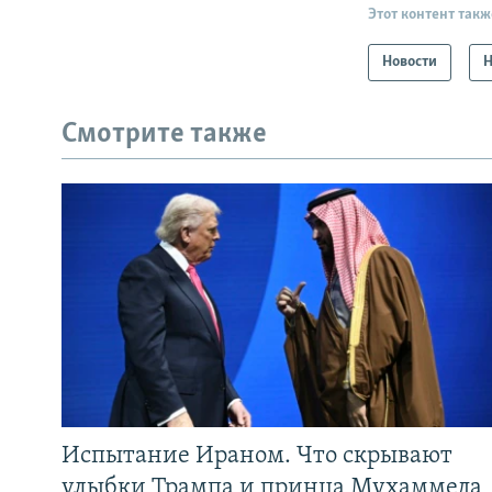
Этот контент такж
Новости
Н
Смотрите также
Испытание Ираном. Что скрывают
улыбки Трампа и принца Мухаммеда