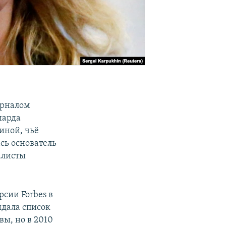
урналом
иарда
иной, чьё
сь основатель
алисты
сии Forbes в
идала список
ы, но в 2010