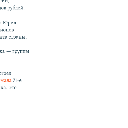
сии,
дов рублей.
ра Юрия
лионов
нта страны,
ка — группы
orbes
имала
71-е
ка. Это