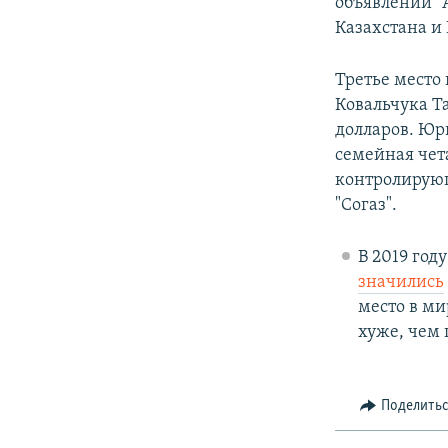
объявлений "А
Казахстана и 
Третье место
Ковальчука Т
долларов. Юр
семейная чет
контролирующ
"Согаз".
В 2019 год
значились
место в ми
хуже, чем
Поделить