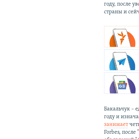
году, после у
страны и сей
Бакальчук – 
году и изнач
занимает
чет
Forbes, после