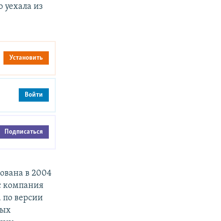
о уехала из
Установить
Войти
Подписаться
ована в 2004
с компания
 по версии
ных