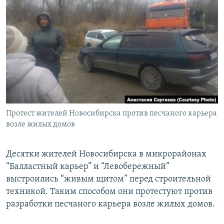
РАСПИСАНИЕ ВЕЩАНИЯ
ПОДПИШИТЕСЬ НА РАССЫЛКУ
СОЦИАЛЬНЫЕ СЕТИ
Протест жителей Новосибирска против песчаного карьера
Все сайты РСЕ/РС
возле жилых домов
Десятки жителей Новосибирска в микрорайонах
“Балластный карьер” и “Левобережный”
выстроились “живым щитом” перед строительной
техникой. Таким способом они протестуют против
разработки песчаного карьера возле жилых домов.