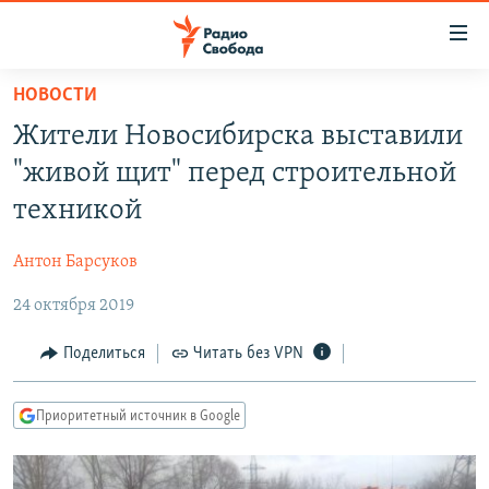
Ссылки
для
упрощенного
НОВОСТИ
ПРОГРАММЫ
доступа
Жители Новосибирска выставили
ПОДКАСТЫ
Вернуться
"живой щит" перед строительной
к
АВТОРСКИЕ ПРОЕКТЫ
техникой
основному
ЦИТАТЫ СВОБОДЫ
содержанию
Антон Барсуков
Вернутся
МНЕНИЯ
к
24 октября 2019
КУЛЬТУРА
главной
навигации
IDEL.РЕАЛИИ
Поделиться
Читать без VPN
Вернутся
КАВКАЗ.РЕАЛИИ
к
Приоритетный источник в Google
СЕВЕР.РЕАЛИИ
поиску
СИБИРЬ.РЕАЛИИ