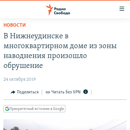
Ссылки
для
упрощенного
НОВОСТИ
ПРОГРАММЫ
доступа
В Нижнеудинске в
ПОДКАСТЫ
Вернуться
многоквартирном доме из зоны
к
АВТОРСКИЕ ПРОЕКТЫ
наводнения произошло
основному
ЦИТАТЫ СВОБОДЫ
содержанию
обрушение
Вернутся
МНЕНИЯ
к
24 октября 2019
КУЛЬТУРА
главной
Поделиться
Читать без VPN
навигации
IDEL.РЕАЛИИ
Вернутся
КАВКАЗ.РЕАЛИИ
к
Приоритетный источник в Google
СЕВЕР.РЕАЛИИ
поиску
СИБИРЬ.РЕАЛИИ