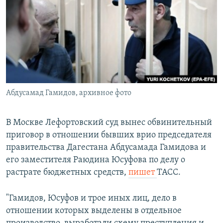
РАСПИСАНИЕ ВЕЩАНИЯ
ПОДПИШИТЕСЬ НА РАССЫЛКУ
СОЦИАЛЬНЫЕ СЕТИ
Абдусамад Гамидов, архивное фото
Все сайты РСЕ/РС
В Москве Лефортовский суд вынес обвинительный
приговор в отношении бывших врио председателя
правительства Дагестана Абдусамада Гамидова и
его заместителя Раюдина Юсуфова по делу о
растрате бюджетных средств,
пишет
ТАСС.
"Гамидов, Юсуфов и трое иных лиц, дело в
отношении которых выделены в отдельное