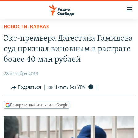
Ссылки
для
упрощенного
НОВОСТИ. КАВКАЗ
ПРОГРАММЫ
доступа
Экс-премьера Дагестана Гамидова
ПОДКАСТЫ
Вернуться
суд признал виновным в растрате
к
АВТОРСКИЕ ПРОЕКТЫ
более 40 млн рублей
основному
ЦИТАТЫ СВОБОДЫ
содержанию
28 октября 2019
Вернутся
МНЕНИЯ
к
Поделиться
Читать без VPN
КУЛЬТУРА
главной
навигации
IDEL.РЕАЛИИ
Приоритетный источник в Google
Вернутся
КАВКАЗ.РЕАЛИИ
к
СЕВЕР.РЕАЛИИ
поиску
СИБИРЬ.РЕАЛИИ