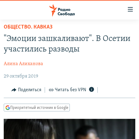
Ссылки
для
упрощенного
ОБЩЕСТВО. КАВКАЗ
ПРОГРАММЫ
доступа
"Эмоции зашкаливают". В Осетии
ПОДКАСТЫ
Вернуться
участились разводы
к
АВТОРСКИЕ ПРОЕКТЫ
основному
Алина Алиханова
ЦИТАТЫ СВОБОДЫ
содержанию
Вернутся
29 октября 2019
МНЕНИЯ
к
КУЛЬТУРА
Поделиться
Читать без VPN
главной
навигации
IDEL.РЕАЛИИ
Вернутся
Приоритетный источник в Google
КАВКАЗ.РЕАЛИИ
к
СЕВЕР.РЕАЛИИ
поиску
СИБИРЬ.РЕАЛИИ