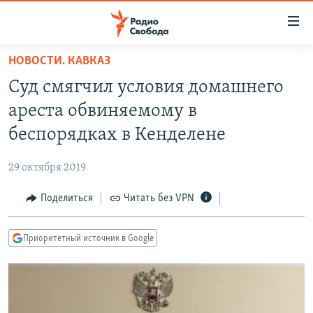
Ссылки
для
упрощенного
НОВОСТИ. КАВКАЗ
ПРОГРАММЫ
доступа
Суд смягчил условия домашнего
ПОДКАСТЫ
Вернуться
ареста обвиняемому в
к
АВТОРСКИЕ ПРОЕКТЫ
беспорядках в Кенделене
основному
ЦИТАТЫ СВОБОДЫ
содержанию
29 октября 2019
Вернутся
МНЕНИЯ
к
Поделиться
Читать без VPN
КУЛЬТУРА
главной
навигации
IDEL.РЕАЛИИ
Приоритетный источник в Google
Вернутся
КАВКАЗ.РЕАЛИИ
к
СЕВЕР.РЕАЛИИ
поиску
СИБИРЬ.РЕАЛИИ