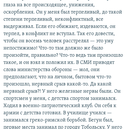
глаза на все происходящее, унижения,
оскорбления. Он у меня был терпеливый, до такой
степени терпеливый, неконфликтный, все
выдерживал. Если его обижают, издеваются, он
терпел, в конфликт не вступал. Так его довести,
чтобы он восемь человек расстрелял — это уму
непостижимо! Что-то там должно же было
произойти, правильно? Что-то ведь там произошло
такое, и он взял и положил их. В СМИ приводят
слова министерства обороны — мол, они
предполагают, что на личном, бытовом что-то
произошло, нервный срыв какой-то. Да какой
нервный срыв?! У него железные нервы были. Он
спортсмен у меня, с детства спортом занимался.
Ходил в военно-патриотический клуб. Он себя к
армии с детства готовил. В училище учился —
занимался греко-римской борьбой. Бегун был,
первые места занимал по городу Тобольску. У него