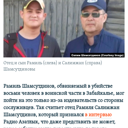
РАСПИСАНИЕ ВЕЩАНИЯ
ПОДПИШИТЕСЬ НА РАССЫЛКУ
СОЦИАЛЬНЫЕ СЕТИ
Отец и сын Рамиль (слева) и Салимжан (справа)
Все сайты РСЕ/РС
Шамсутдиновы
Рамиль Шамсутдинов, обвиняемый в убийстве
восьми человек в воинской части в Забайкалье, мог
пойти на это только из-за издевательств со стороны
сослуживцев. Так считает отец Рамиля Салимжан
Шамсутдинов, который признался
в интервью
Радио Азатлык, что даже представить не может,