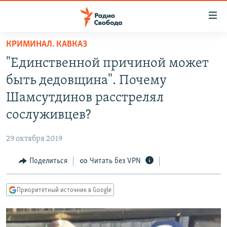
Ссылки
для
упрощенного
КРИМИНАЛ. КАВКАЗ
ПРОГРАММЫ
доступа
"Единственной причиной может
ПОДКАСТЫ
Вернуться
быть дедовщина". Почему
к
АВТОРСКИЕ ПРОЕКТЫ
Шамсутдинов расстрелял
основному
ЦИТАТЫ СВОБОДЫ
содержанию
сослуживцев?
Вернутся
МНЕНИЯ
к
29 октября 2019
КУЛЬТУРА
главной
Поделиться
Читать без VPN
навигации
IDEL.РЕАЛИИ
Вернутся
КАВКАЗ.РЕАЛИИ
к
Приоритетный источник в Google
СЕВЕР.РЕАЛИИ
поиску
СИБИРЬ.РЕАЛИИ