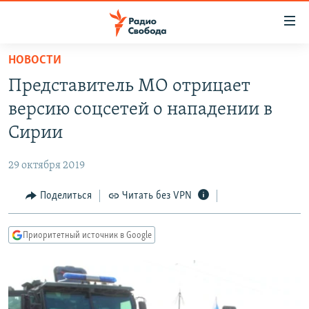
Ссылки
для
упрощенного
НОВОСТИ
ПРОГРАММЫ
доступа
Представитель МО отрицает
ПОДКАСТЫ
Вернуться
версию соцсетей о нападении в
к
АВТОРСКИЕ ПРОЕКТЫ
Сирии
основному
ЦИТАТЫ СВОБОДЫ
содержанию
29 октября 2019
Вернутся
МНЕНИЯ
к
Поделиться
Читать без VPN
КУЛЬТУРА
главной
навигации
IDEL.РЕАЛИИ
Приоритетный источник в Google
Вернутся
КАВКАЗ.РЕАЛИИ
к
СЕВЕР.РЕАЛИИ
поиску
СИБИРЬ.РЕАЛИИ