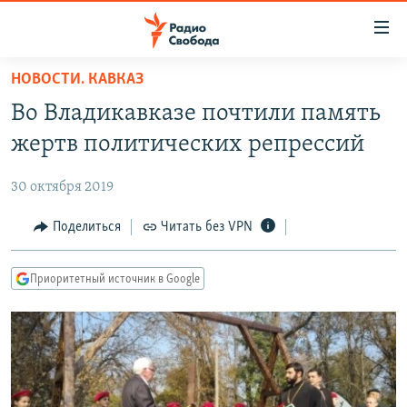
Ссылки
для
упрощенного
НОВОСТИ. КАВКАЗ
ПРОГРАММЫ
доступа
Во Владикавказе почтили память
ПОДКАСТЫ
Вернуться
жертв политических репрессий
к
АВТОРСКИЕ ПРОЕКТЫ
основному
30 октября 2019
ЦИТАТЫ СВОБОДЫ
содержанию
Вернутся
МНЕНИЯ
Поделиться
Читать без VPN
к
КУЛЬТУРА
главной
Приоритетный источник в Google
навигации
IDEL.РЕАЛИИ
Вернутся
КАВКАЗ.РЕАЛИИ
к
СЕВЕР.РЕАЛИИ
поиску
СИБИРЬ.РЕАЛИИ