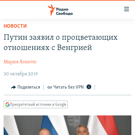
Ссылки
для
упрощенного
НОВОСТИ
ПРОГРАММЫ
доступа
Путин заявил о процветающих
ПОДКАСТЫ
Вернуться
отношениях с Венгрией
к
АВТОРСКИЕ ПРОЕКТЫ
основному
Мария Лопатто
ЦИТАТЫ СВОБОДЫ
содержанию
Вернутся
30 октября 2019
МНЕНИЯ
к
КУЛЬТУРА
Поделиться
Читать без VPN
главной
навигации
IDEL.РЕАЛИИ
Вернутся
Приоритетный источник в Google
КАВКАЗ.РЕАЛИИ
к
СЕВЕР.РЕАЛИИ
поиску
СИБИРЬ.РЕАЛИИ