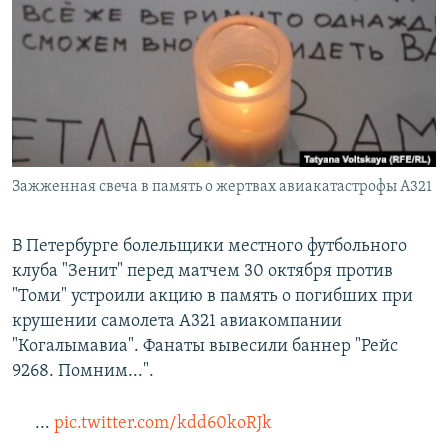
РАСПИСАНИЕ ВЕЩАНИЯ
ПОДПИШИТЕСЬ НА РАССЫЛКУ
СОЦИАЛЬНЫЕ СЕТИ
Зажженная свеча в память о жертвах авиакатастрофы А321
Все сайты РСЕ/РС
В Петербурге болельщики местного футбольного
клуба "Зенит" перед матчем 30 октября против
"Томи" устроили акцию в память о погибших при
крушении самолета А321 авиакомпании
"Когалымавиа". Фанаты вывесили баннер "Рейс
9268. Помним...".
...
pic.twitter.com/kdd60koRJk