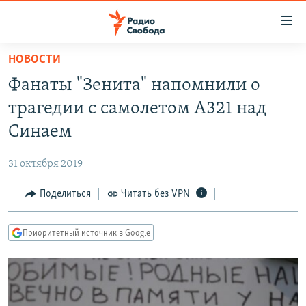
Ссылки
для
упрощенного
НОВОСТИ
ПРОГРАММЫ
доступа
Фанаты "Зенита" напомнили о
ПОДКАСТЫ
Вернуться
трагедии с самолетом А321 над
к
АВТОРСКИЕ ПРОЕКТЫ
Синаем
основному
ЦИТАТЫ СВОБОДЫ
содержанию
31 октября 2019
Вернутся
МНЕНИЯ
к
Поделиться
Читать без VPN
КУЛЬТУРА
главной
навигации
IDEL.РЕАЛИИ
Приоритетный источник в Google
Вернутся
КАВКАЗ.РЕАЛИИ
к
СЕВЕР.РЕАЛИИ
поиску
СИБИРЬ.РЕАЛИИ