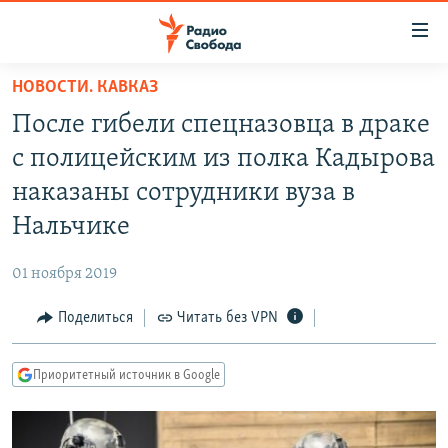
Ссылки
для
упрощенного
НОВОСТИ. КАВКАЗ
ПРОГРАММЫ
доступа
После гибели спецназовца в драке
ПОДКАСТЫ
Вернуться
с полицейским из полка Кадырова
к
АВТОРСКИЕ ПРОЕКТЫ
наказаны сотрудники вуза в
основному
ЦИТАТЫ СВОБОДЫ
содержанию
Нальчике
Вернутся
МНЕНИЯ
к
01 ноября 2019
КУЛЬТУРА
главной
Поделиться
Читать без VPN
навигации
IDEL.РЕАЛИИ
Вернутся
КАВКАЗ.РЕАЛИИ
к
Приоритетный источник в Google
СЕВЕР.РЕАЛИИ
поиску
СИБИРЬ.РЕАЛИИ