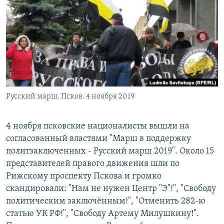
РАСПИСАНИЕ ВЕЩАНИЯ
ПОДПИШИТЕСЬ НА РАССЫЛКУ
СОЦИАЛЬНЫЕ СЕТИ
Русский марш. Псков. 4 ноября 2019
Все сайты РСЕ/РС
4 ноября псковские националисты вышли на
согласованный властями "Марш в поддержку
политзаключенных - Русский марш 2019". Около 15
представителей правого движения шли по
Рижскому проспекту Пскова и громко
скандировали: "Нам не нужен Центр "Э"!", "Свободу
политическим заключённым!", "Отменить 282-ю
статью УК РФ!", "Свободу Артему Милушкину!".