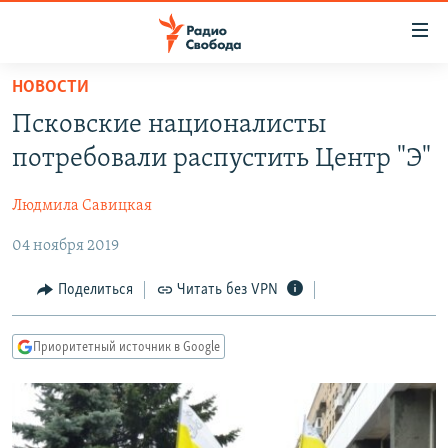
Ссылки
для
упрощенного
НОВОСТИ
ПРОГРАММЫ
доступа
Псковские националисты
ПОДКАСТЫ
Вернуться
потребовали распустить Центр "Э"
к
АВТОРСКИЕ ПРОЕКТЫ
основному
Людмила Савицкая
ЦИТАТЫ СВОБОДЫ
содержанию
Вернутся
04 ноября 2019
МНЕНИЯ
к
КУЛЬТУРА
Поделиться
Читать без VPN
главной
навигации
IDEL.РЕАЛИИ
Вернутся
Приоритетный источник в Google
КАВКАЗ.РЕАЛИИ
к
СЕВЕР.РЕАЛИИ
поиску
СИБИРЬ.РЕАЛИИ