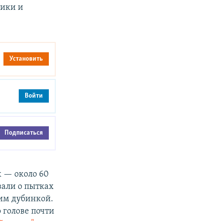
рики и
Установить
Войти
Подписаться
х — около 60
вали о пытках
ним дубинкой.
 голове почти