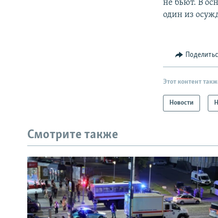
не бьют. В ос
один из осуж
Поделить
Этот контент такж
Новости
Н
Смотрите также