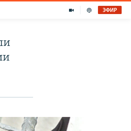
ЭФИР
ли
ии