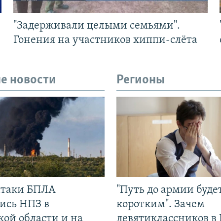
"Задерживали целыми семьями".
Гонения на участников хиппи-слёта
е новости
Регионы
 атаки БПЛА
"Путь до армии буде
ись НПЗ в
коротким". Зачем
кой области и на
девятиклассников в 