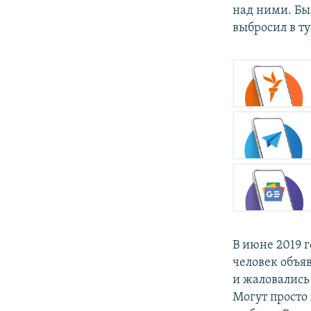
над ними. Бы
выбросил в ту
В июне 2019 
человек объя
и жаловались
Могут просто 