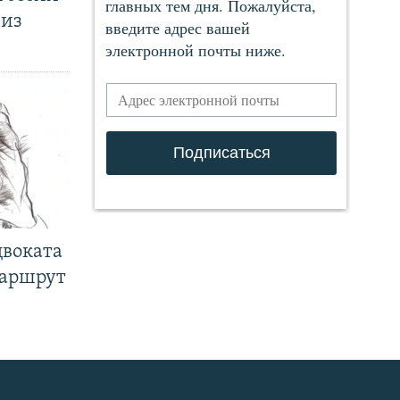
 из
двоката
маршрут