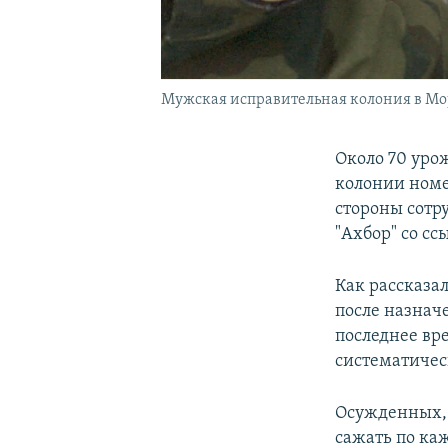
Мужская исправительная колония в М
Около ​70 ур
колонии номер
стороны сотр
"Ахбор" со с
Как рассказа
после назнач
последнее вр
систематичес
Осужденных, 
сажать по ка