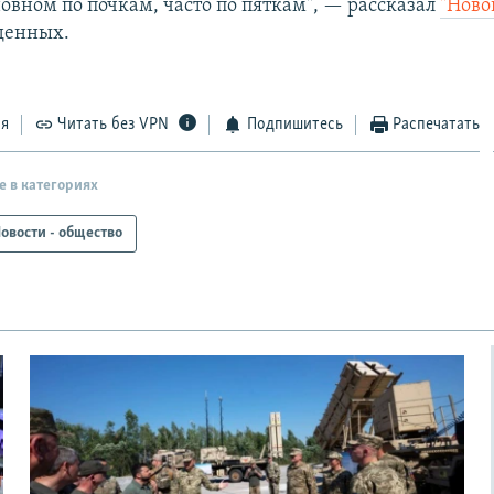
новном по почкам, часто по пяткам", — рассказал
"Ново
денных.
ся
Читать без VPN
Подпишитесь
Распечатать
е в категориях
овости - общество