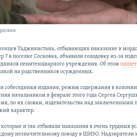
ордовии
оженцев Таджикистана, отбывающих наказание в морд
 7 в поселке Сосновка, объявили голодовку из-за изде
удников пенитенциарного учреждения. Об этом
пишет
сылкой на родственников осужденных.
ли собеседники издания, режим содержания в колонии
ения начальником в феврале этого года Сергея Сергуш
емя, по их словам, издевательства над заключенными 
кий характер.
которые и так отбывали наказания в очень трудных ус
ждому незначительному поводу в ШИЗО. Надзиратели 