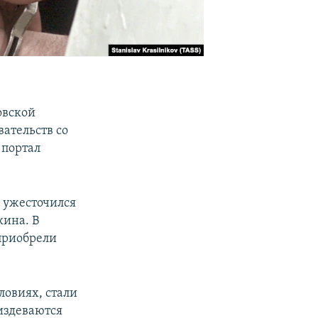
овской
вательств со
портал
 ужесточился
кина. В
приобрели
ловиях, стали
издеваются