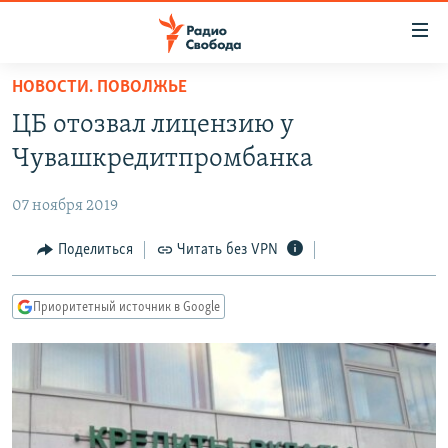
Ссылки
для
упрощенного
НОВОСТИ. ПОВОЛЖЬЕ
ПРОГРАММЫ
доступа
ЦБ отозвал лицензию у
ПОДКАСТЫ
Вернуться
Чувашкредитпромбанка
к
АВТОРСКИЕ ПРОЕКТЫ
основному
07 ноября 2019
ЦИТАТЫ СВОБОДЫ
содержанию
Вернутся
МНЕНИЯ
Поделиться
Читать без VPN
к
КУЛЬТУРА
главной
Приоритетный источник в Google
навигации
IDEL.РЕАЛИИ
Вернутся
КАВКАЗ.РЕАЛИИ
к
СЕВЕР.РЕАЛИИ
поиску
СИБИРЬ.РЕАЛИИ