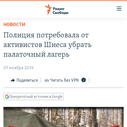
Ссылки
для
упрощенного
НОВОСТИ
ПРОГРАММЫ
доступа
Полиция потребовала от
ПОДКАСТЫ
Вернуться
активистов Шиеса убрать
к
АВТОРСКИЕ ПРОЕКТЫ
палаточный лагерь
основному
ЦИТАТЫ СВОБОДЫ
содержанию
07 ноября 2019
Вернутся
МНЕНИЯ
к
Поделиться
Читать без VPN
КУЛЬТУРА
главной
навигации
IDEL.РЕАЛИИ
Приоритетный источник в Google
Вернутся
КАВКАЗ.РЕАЛИИ
к
СЕВЕР.РЕАЛИИ
поиску
СИБИРЬ.РЕАЛИИ