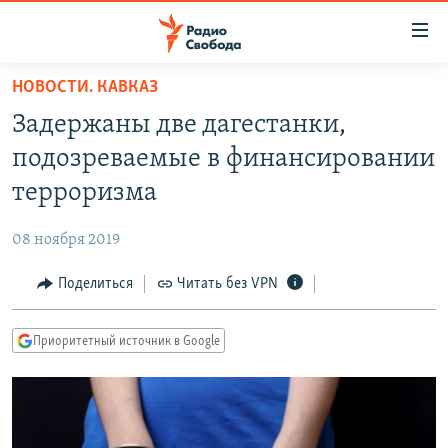
Ссылки
для
упрощенного
НОВОСТИ. КАВКАЗ
ПРОГРАММЫ
доступа
Задержаны две дагестанки,
ПОДКАСТЫ
Вернуться
подозреваемые в финансировании
к
АВТОРСКИЕ ПРОЕКТЫ
терроризма
основному
ЦИТАТЫ СВОБОДЫ
содержанию
08 ноября 2019
Вернутся
МНЕНИЯ
к
Поделиться
Читать без VPN
КУЛЬТУРА
главной
навигации
IDEL.РЕАЛИИ
Приоритетный источник в Google
Вернутся
КАВКАЗ.РЕАЛИИ
к
СЕВЕР.РЕАЛИИ
поиску
СИБИРЬ.РЕАЛИИ