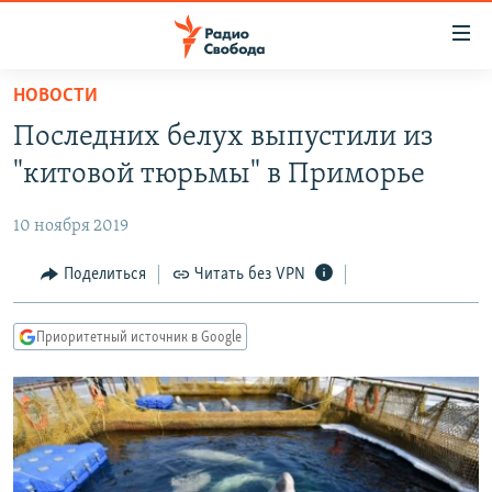
Ссылки
для
упрощенного
НОВОСТИ
ПРОГРАММЫ
доступа
Последних белух выпустили из
ПОДКАСТЫ
Вернуться
"китовой тюрьмы" в Приморье
к
АВТОРСКИЕ ПРОЕКТЫ
основному
10 ноября 2019
ЦИТАТЫ СВОБОДЫ
содержанию
Вернутся
МНЕНИЯ
Поделиться
Читать без VPN
к
КУЛЬТУРА
главной
Приоритетный источник в Google
навигации
IDEL.РЕАЛИИ
Вернутся
КАВКАЗ.РЕАЛИИ
к
СЕВЕР.РЕАЛИИ
поиску
СИБИРЬ.РЕАЛИИ