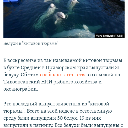
РАСПИСАНИЕ ВЕЩАНИЯ
ПОДПИШИТЕСЬ НА РАССЫЛКУ
СОЦИАЛЬНЫЕ СЕТИ
Белухи в "китовой тюрьме"
В воскресенье из так называемой китовой тюрьмы
в бухте Средней в Приморском края выпустили 31
Все сайты РСЕ/РС
белуху. Об этом
сообщают агентства
со ссылкой на
Тихоокеанский НИИ рыбного хозяйства и
океанографии.
Это последний выпуск животных из "китовой
тюрьмы". Всего на этой неделе в естественную
среду были выпущены 50 белух. 19 из них
выпустили в пятницу. Все белухи были выпущены с