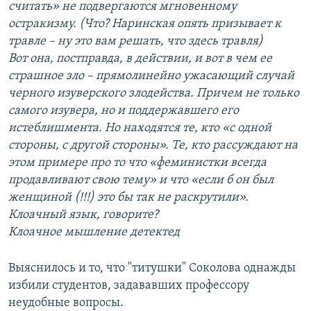
считать» не подвергаются мгновенному
остракизму. (Что? Наринская опять призывает к
травле – ну это вам решать, что здесь травля)
Вот она, постправда, в действии, и вот в чем ее
страшное зло – прямолинейно ужасающий случай
черного изуверского злодейства. Причем не только
самого изувера, но и поддержавшего его
истеблишмента. Но находятся те, кто «с одной
стороны, с другой стороны». Те, кто рассуждают на
этом примере про то что «феминистки всегда
продавливают свою тему» и что «если б он был
женщиной (!!!) это бы так не раскрутили».
Клоачный язык, говорите?
Клоачное мышление детектед
Выяснилось и то, что "титушки" Соколова однажды
избили студентов, задававших профессору
неудобные вопросы.