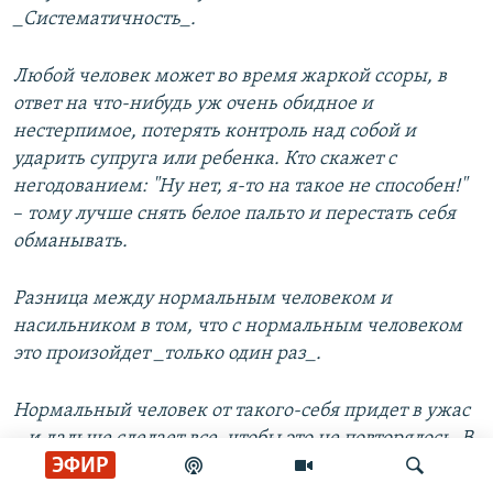
_Систематичность_.
Любой человек может во время жаркой ссоры, в
ответ на что-нибудь уж очень обидное и
нестерпимое, потерять контроль над собой и
ударить супруга или ребенка. Кто скажет с
негодованием: "Ну нет, я-то на такое не способен!"
– ​
тому лучше снять белое пальто и перестать себя
обманывать.
Разница между нормальным человеком и
насильником в том, что с нормальным человеком
это произойдет _только один раз_.
Нормальный человек от такого-себя придет в ужас
– ​
и дальше сделает все, чтобы это не повторялось. В
ЭФИР
том числе и разведется, и уйдет, если боится снова