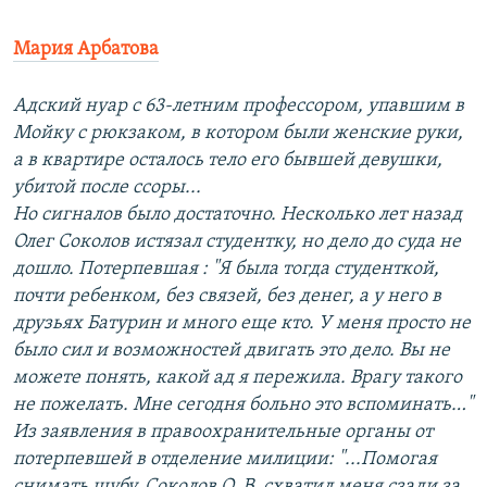
Мария Арбатова
Адский нуар с 63-летним профессором, упавшим в
Мойку с рюкзаком, в котором были женские руки,
а в квартире осталось тело его бывшей девушки,
убитой после ссоры...
Но сигналов было достаточно. Несколько лет назад
Олег Соколов истязал студентку, но дело до суда не
дошло. Потерпевшая : "Я была тогда студенткой,
почти ребенком, без связей, без денег, а у него в
друзьях Батурин и много еще кто. У меня просто не
было сил и возможностей двигать это дело. Вы не
можете понять, какой ад я пережила. Врагу такого
не пожелать. Мне сегодня больно это вспоминать…"
Из заявления в правоохранительные органы от
потерпевшей в отделение милиции: "...Помогая
снимать шубу, Соколов О. В. схватил меня сзади за