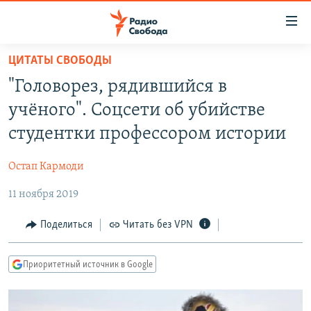
Ссылки
для
упрощенного
ЦИТАТЫ СВОБОДЫ
ПРОГРАММЫ
доступа
"Головорез, рядившийся в
ПОДКАСТЫ
Вернуться
учёного". Соцсети об убийстве
к
АВТОРСКИЕ ПРОЕКТЫ
студентки профессором истории
основному
ЦИТАТЫ СВОБОДЫ
содержанию
Остап Кармоди
Вернутся
МНЕНИЯ
к
11 ноября 2019
КУЛЬТУРА
главной
навигации
IDEL.РЕАЛИИ
Поделиться
Читать без VPN
Вернутся
КАВКАЗ.РЕАЛИИ
к
Приоритетный источник в Google
СЕВЕР.РЕАЛИИ
поиску
СИБИРЬ.РЕАЛИИ