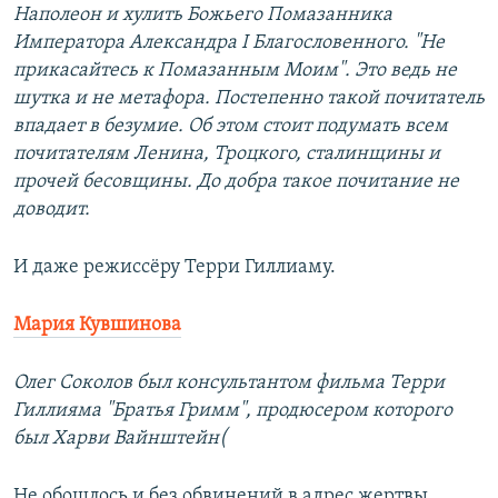
Наполеон и хулить Божьего Помазанника
Императора Александра I Благословенного. "Не
прикасайтесь к Помазанным Моим". Это ведь не
шутка и не метафора. Постепенно такой почитатель
впадает в безумие. Об этом стоит подумать всем
почитателям Ленина, Троцкого, сталинщины и
прочей бесовщины. До добра такое почитание не
доводит.
И даже режиссёру Терри Гиллиаму.
Мария Кувшинова
Олег Соколов был консультантом фильма Терри
Гиллияма "Братья Гримм", продюсером которого
был Харви Вайнштейн(
Не обошлось и без обвинений в адрес жертвы.