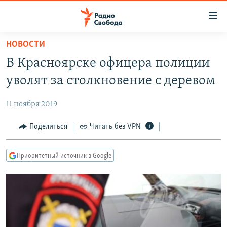
Ссылки
для
упрощенного
НОВОСТИ
ПРОГРАММЫ
доступа
В Красноярске офицера полиции
ПОДКАСТЫ
Вернуться
уволят за столкновение с деревом
к
АВТОРСКИЕ ПРОЕКТЫ
основному
11 ноября 2019
ЦИТАТЫ СВОБОДЫ
содержанию
Вернутся
МНЕНИЯ
Поделиться
Читать без VPN
к
КУЛЬТУРА
главной
Приоритетный источник в Google
навигации
IDEL.РЕАЛИИ
Вернутся
КАВКАЗ.РЕАЛИИ
к
СЕВЕР.РЕАЛИИ
поиску
СИБИРЬ.РЕАЛИИ