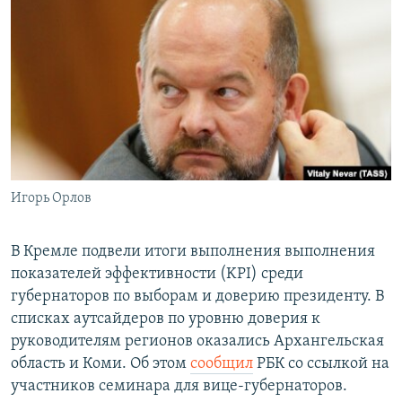
РАСПИСАНИЕ ВЕЩАНИЯ
ПОДПИШИТЕСЬ НА РАССЫЛКУ
СОЦИАЛЬНЫЕ СЕТИ
Игорь Орлов
Все сайты РСЕ/РС
В Кремле подвели итоги выполнения выполнения
показателей эффективности (KPI) среди
губернаторов по выборам и доверию президенту. В
списках аутсайдеров по уровню доверия к
руководителям регионов оказались Архангельская
область и Коми. Об этом
сообщил
РБК со ссылкой на
участников семинара для вице-губернаторов.