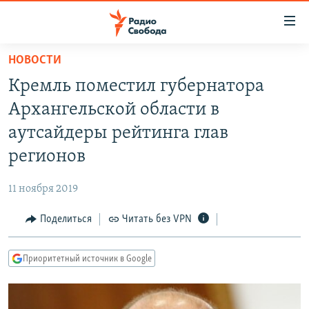
Ссылки
для
упрощенного
НОВОСТИ
ПРОГРАММЫ
доступа
Кремль поместил губернатора
ПОДКАСТЫ
Вернуться
Архангельской области в
к
АВТОРСКИЕ ПРОЕКТЫ
аутсайдеры рейтинга глав
основному
ЦИТАТЫ СВОБОДЫ
содержанию
регионов
Вернутся
МНЕНИЯ
к
11 ноября 2019
КУЛЬТУРА
главной
Поделиться
Читать без VPN
навигации
IDEL.РЕАЛИИ
Вернутся
КАВКАЗ.РЕАЛИИ
к
Приоритетный источник в Google
СЕВЕР.РЕАЛИИ
поиску
СИБИРЬ.РЕАЛИИ