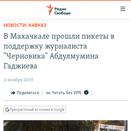
Ссылки
для
упрощенного
НОВОСТИ. КАВКАЗ
ПРОГРАММЫ
доступа
В Махачкале прошли пикеты в
ПОДКАСТЫ
Вернуться
поддержку журналиста
к
АВТОРСКИЕ ПРОЕКТЫ
"Черновика" Абдулмумина
основному
ЦИТАТЫ СВОБОДЫ
содержанию
Гаджиева
Вернутся
МНЕНИЯ
к
11 ноября 2019
КУЛЬТУРА
главной
Поделиться
Читать без VPN
навигации
IDEL.РЕАЛИИ
Вернутся
КАВКАЗ.РЕАЛИИ
к
Приоритетный источник в Google
СЕВЕР.РЕАЛИИ
поиску
СИБИРЬ.РЕАЛИИ