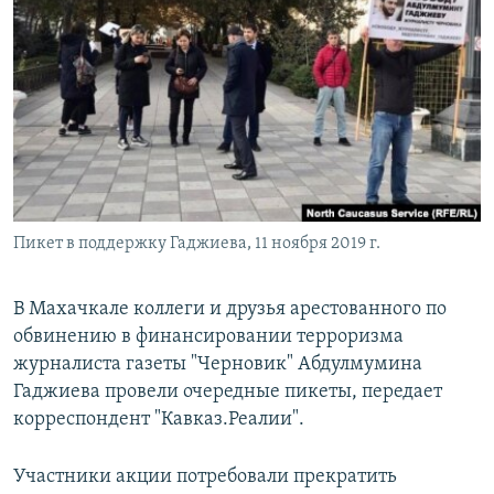
РАСПИСАНИЕ ВЕЩАНИЯ
ПОДПИШИТЕСЬ НА РАССЫЛКУ
СОЦИАЛЬНЫЕ СЕТИ
Пикет в поддержку Гаджиева, 11 ноября 2019 г.
Все сайты РСЕ/РС
В Махачкале коллеги и друзья арестованного по
обвинению в финансировании терроризма
журналиста газеты "Черновик" Абдулмумина
Гаджиева провели очередные пикеты, передает
корреспондент "Кавказ.Реалии".
Участники акции потребовали прекратить