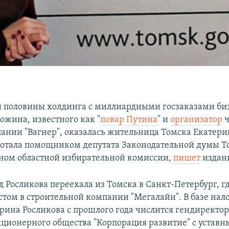
 половины холдинга с миллиардными госзаказами би
ожина, известного как "
повар Путина
" и
организатор
ч
ании "Вагнер", оказалась жительница Томска Екатери
ботала помощником депутата Законодательной думы Т
еном областной избирательной комиссии,
пишет
издани
д Росликова переехала из Томска в Санкт-Петербург, г
стом в строительной компании "Мегалайн". В базе нал
рина Росликова с прошлого года числится гендиректо
кционерного общества "Корпорация развитие" с устав