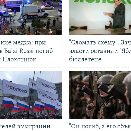
ские медиа: при
"Сломать схему". За
в Balzi Rossi погиб
власти оставили "Ябл
л Плохотнюк
бюллетене
ятелей эмиграции
"Он погиб, а его объ