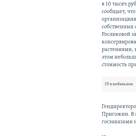
в 10 тысяч р
сообщает, чт
организациях
собственных 
Росликовой з
консервирова
растениями, н
этом небольш
стоимость пр
СР в мобильном
Гендиректоро
Пригожин. В 
госзаказами 