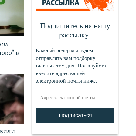
чем
око" в
явили