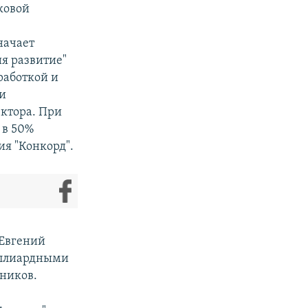
ковой
начает
ия развитие"
работкой и
 и
ектора. При
 в 50%
ия "Конкорд".
 Евгений
иллиардными
дников.