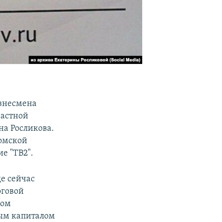
знесмена
астной
на Росликова.
омской
е "ТВ2".
де сейчас
оговой
ром
ным капиталом