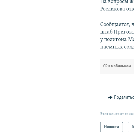
На вопросы ж
Росликова отв
Сообщается, ч
штаб Пригожи
у полигона М
наемных солд
СР в мобильном
Поделить
Этот контент такж
Новости
Г