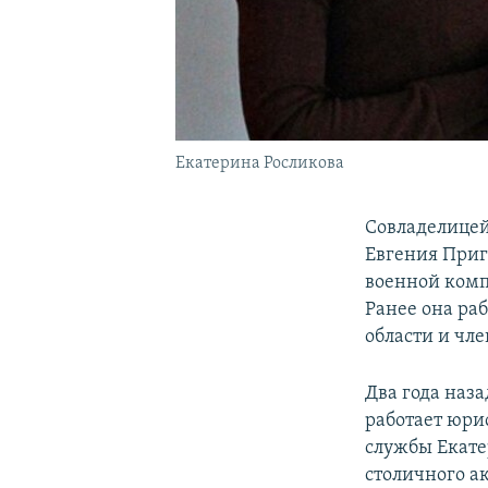
Екатерина Росликова
Совладелицей
Евгения Приг
военной комп
Ранее она ра
области и чл
Два года наза
работает юри
службы Екате
столичного а