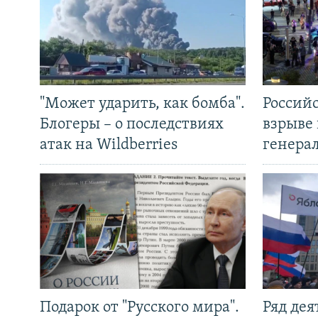
"Может ударить, как бомба".
Россий
Блогеры – о последствиях
взрыве 
атак на Wildberries
генера
Подарок от "Русского мира".
Ряд де