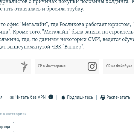
урналистов о причинах покупки половины холдинга "
ечать отказалась и бросила трубку.
то офис "Мегалайн", где Росликова работает юристом, 
на". Кроме того, "Мегалайн" была занята на строитель
олькино, где, по данным некоторых СМИ, ведется обу
ат вышеупомянутой ЧВК "Вагнер".
СР в Инстаграме
СР на Фейсбуке
ся
Читать без VPN
Подпишитесь
Распечатать
е в категориях
орода