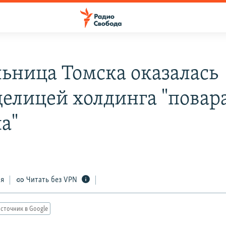
ьница Томска оказалась
делицей холдинга "повар
а"
ся
Читать без VPN
сточник в Google