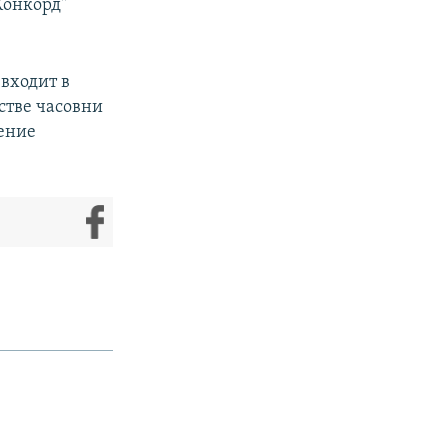
Конкорд"
"входит в
стве часовни
чение