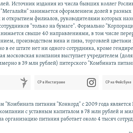
ублей. Источник издания из числа бывших коллег Росли
о "Мегалайн" занимается оформлением долей в разных
 и открытием филиалов, руководителями которых наз
сотрудников "только на бумаге". Формально "Корпорац
анимается свыше 40 направлениями, в том числе пере
нием, производством вина и пива, торговлей цветами
о в ее штате нет ни одного сотрудника, кроме гендир
ая московская компания выступает учредителем (доля
имерно в 39 млн рублей) питерского "Комбината питан
СР в Инстаграме
СР на Фейсбуке
м "Комбината питания "Конкорд" с 2009 года является
компании с уставным капиталом в 78 млн рублей и м
на организацию питания работает около 4 тысяч сотру