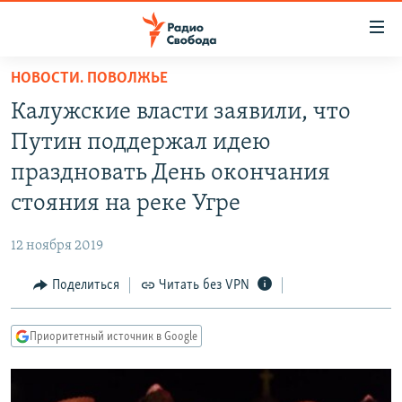
Ссылки
для
упрощенного
НОВОСТИ. ПОВОЛЖЬЕ
ПРОГРАММЫ
доступа
Калужские власти заявили, что
ПОДКАСТЫ
Вернуться
Путин поддержал идею
к
АВТОРСКИЕ ПРОЕКТЫ
праздновать День окончания
основному
ЦИТАТЫ СВОБОДЫ
содержанию
стояния на реке Угре
Вернутся
МНЕНИЯ
к
12 ноября 2019
КУЛЬТУРА
главной
Поделиться
Читать без VPN
навигации
IDEL.РЕАЛИИ
Вернутся
КАВКАЗ.РЕАЛИИ
к
Приоритетный источник в Google
СЕВЕР.РЕАЛИИ
поиску
СИБИРЬ.РЕАЛИИ