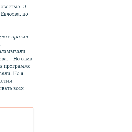
овостью. О
Евлоева, по
естах против
м
взламывали
ва. – Но сама
 в программе
зяли. Но я
ушетии
ывать всех