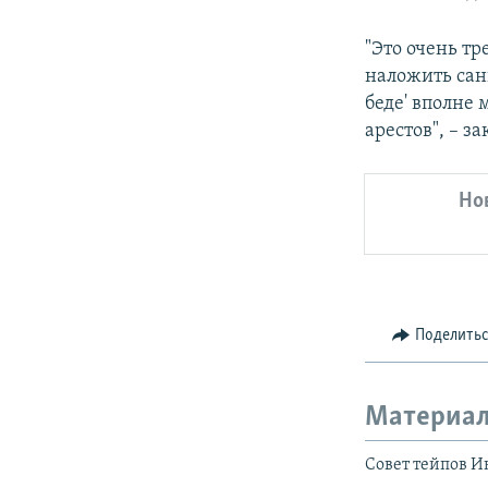
"Это очень тр
наложить санк
беде' вполне 
арестов", – з
Но
Поделить
Материал
Совет тейпов И