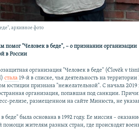
еде", архивное фото
м помог "Человек в беде", – о признании организации
й в России
защитная организация "Человек в беде" (Člověk v tísni,
d)
стала
19-й в списке, чья деятельность на территории
м юстиции признана "нежелательной". С начала 2019 г
остранная организация, попавшая под санкции. Причи
есс-релизе, размещенном на сайте Минюста, не указа
в беде" была основана в 1992 году. Ее миссия – оказани
 помощи жителям разных стран, где происходят вое