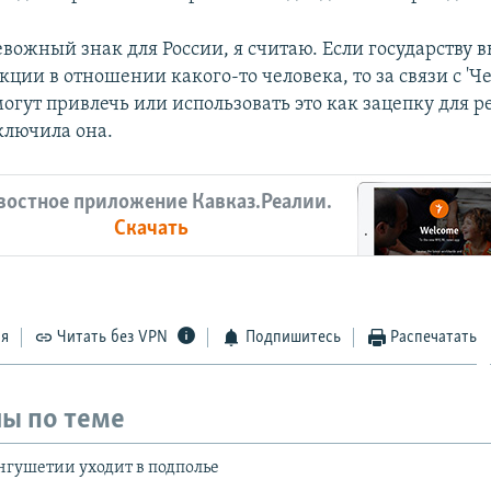
евожный знак для России, я считаю. Если государству 
ции в отношении какого-то человека, то за связи с 'Ч
могут привлечь или использовать это как зацепку для 
аключила она.
востное приложение Кавказ.Реалии.
Скачать
ся
Читать без VPN
Подпишитесь
Распечатать
ы по теме
нгушетии уходит в подполье