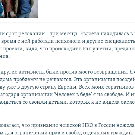
 срок релокации – три месяца. Евлоева находилась в
о время с ней работали психологи и другие специалист
 проекта, видя, что происходит в Ингушетии, предло
ния.
 другие активисты были против моего возвращения. Я 
 дома проблемы не решаются. Эта организация посоде
ду уже в другую страну Европы. Всех моих соратников 
благодаря организации 'Человек в беде' я на свободе. И
видеться со своими детьми, которых я не видела окол
полагает, что признание чешской НКО в России нежел
ом для ограничений прав и свобод отдельных граждан.