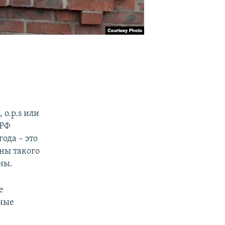
 o.p.s или
 РФ
ода – это
ны такого
ны.
е
нные