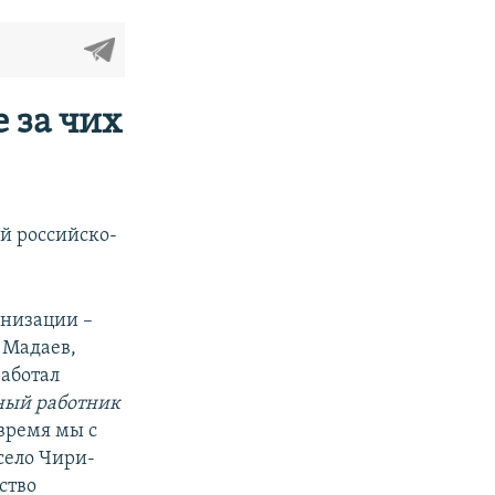
е за чих
й российско-
анизации –
 Мадаев,
работал
ный работник
 время мы с
село Чири-
ство