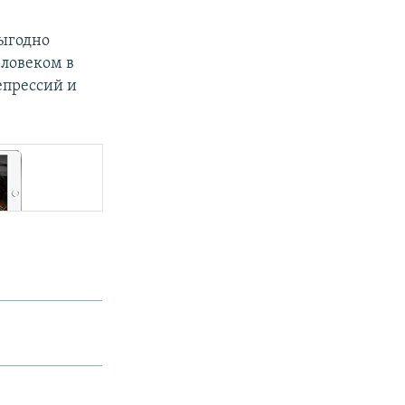
выгодно
еловеком в
репрессий и