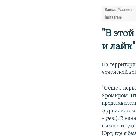
Кавказ.Реалии в
Instagram
"В этой
и лайк"
На территори
чеченской во
"Я еще с пер
Яромиром Ште
представитель
журналистом 
– ред.
). В на
ними сотрудн
Юрт, где я б