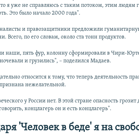
что я уже не справляюсь с таким потоком, этим людям 
ть. Это было начало 2000 года".
налисты и правозащитники предложили гуманитарн
. Всего, по его словам, около ста тонн продуктов.
 наши, пять фур, колонну сформировали в Чири-Юрте
ночевали и грузились", – поделился Мадаев.
ательно относится к тому, что теперь деятельность п
признана нежелательной.
еческого у России нет. В этой стране опасность грозит 
 говорить, концлагерь он и есть концлагерь".
аря 'Человек в беде' я на своб