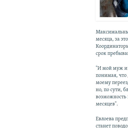
Максимальный
месяца, за эт
Координаторы
срок пребыва
"И мой муж и
понимая, что
моему переез
но, по сути, 
возможность 
месяцев".
Евлоева пред
станет повод