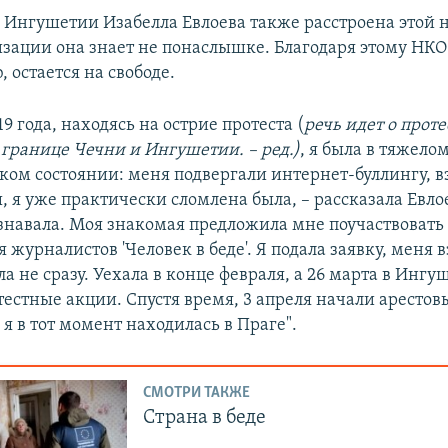
 Ингушетии Изабелла Евлоева также расстроена этой н
изации она знает не понаслышке. Благодаря этому НКО 
 остается на свободе.
19 года, находясь на острие протеста (
речь идет о прот
 границе Чечни и Ингушетии. – ред.)
, я была в тяжело
ком состоянии: меня подвергали интернет-буллингу, 
 я уже практически сломлена была, – рассказала Евлое
сознавала. Моя знакомая предложила мне поучаствовать
 журналистов 'Человек в беде'. Я подала заявку, меня в
ла не сразу. Уехала в конце февраля, а 26 марта в Инг
естные акции. Спустя время, 3 апреля начали арестов
 я в тот момент находилась в Праге".
СМОТРИ ТАКЖЕ
Страна в беде