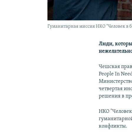
Гуманитарная миссия НКО "Человек в б
Люди, которы
нежелательно
Чешская право
People In Nee
Министерство
четвертая ин
решения в пр
НКО "Человек 
гуманитарной
конфликты.