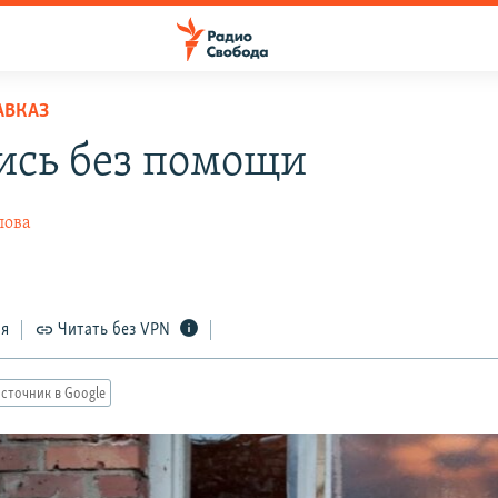
АВКАЗ
ись без помощи
лова
ся
Читать без VPN
сточник в Google