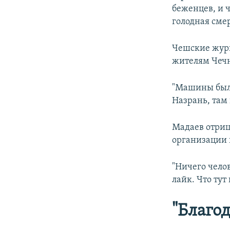
беженцев, и 
голодная смер
Чешские жур
жителям Чечни
"Машины были
Назрань, там 
Мадаев отриц
организации 
"Ничего челов
лайк. Что тут
"Благод