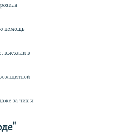
грозила
ую помощь
, выехали в
равозащитной
даже за чих и
оде"