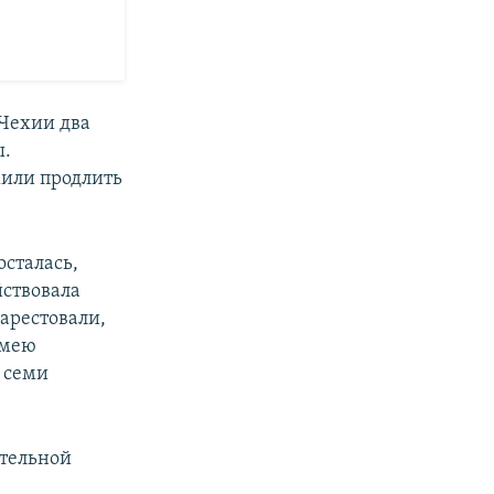
 Чехии два
ы.
жили продлить
осталась,
йствовала
арестовали,
 имею
о семи
ательной