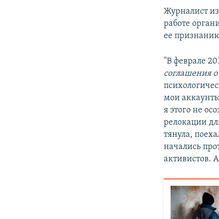
Журналист из
работе орган
ее признанию,
"В феврале 20
соглашения о
психологичес
мои аккаунты,
я этого не о
релокации для
тянула, поеха
начались прот
активистов. А