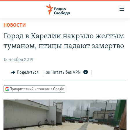
Ссылки
для
упрощенного
НОВОСТИ
ПРОГРАММЫ
доступа
Город в Карелии накрыло желтым
ПОДКАСТЫ
Вернуться
туманом, птицы падают замертво
к
АВТОРСКИЕ ПРОЕКТЫ
основному
15 ноября 2019
ЦИТАТЫ СВОБОДЫ
содержанию
Вернутся
МНЕНИЯ
Поделиться
Читать без VPN
к
КУЛЬТУРА
главной
Приоритетный источник в Google
навигации
IDEL.РЕАЛИИ
Вернутся
КАВКАЗ.РЕАЛИИ
к
СЕВЕР.РЕАЛИИ
поиску
СИБИРЬ.РЕАЛИИ