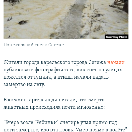
РАСПИСАНИЕ ВЕЩАНИЯ
ПОДПИШИТЕСЬ НА РАССЫЛКУ
СОЦИАЛЬНЫЕ СЕТИ
Пожелтевший снег в Сегеже
Жители города карельского города Сегежа
начали
публиковать фотографии того, как снег на улицах
Все сайты РСЕ/РС
пожелтел от тумана, а птицы начали падать
замертво на лету.
В комментариях люди писали, что смерть
животных происходила почти мгновенно:
"Вчера возле "Рябинки" снегирь упал прямо под
ноги замертво, изо рта кровь. Умер прямо в полёте"