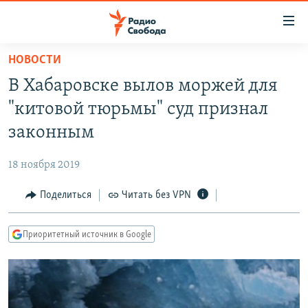
Ссылки
для
упрощенного
НОВОСТИ
ПРОГРАММЫ
доступа
В Хабаровске вылов моржей для
ПОДКАСТЫ
Вернуться
"китовой тюрьмы" суд признал
к
АВТОРСКИЕ ПРОЕКТЫ
законным
основному
ЦИТАТЫ СВОБОДЫ
содержанию
18 ноября 2019
Вернутся
МНЕНИЯ
к
Поделиться
Читать без VPN
КУЛЬТУРА
главной
навигации
IDEL.РЕАЛИИ
Приоритетный источник в Google
Вернутся
КАВКАЗ.РЕАЛИИ
к
СЕВЕР.РЕАЛИИ
поиску
СИБИРЬ.РЕАЛИИ