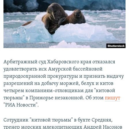
РАСПИСАНИЕ ВЕЩАНИЯ
ПОДПИШИТЕСЬ НА РАССЫЛКУ
СОЦИАЛЬНЫЕ СЕТИ
Арбитражный суд Хабаровского края отказался
удовлетворить иск Амурской бассейновой
Все сайты РСЕ/РС
природоохранной прокуратуры и признать выдачу
разрешений на добычу моржей, белух и китов
четырем компаниям-отловщикам для "китовой
тюрьмы" в Приморье незаконной. Об этом
пишут
"РИА Новости".
Сотрудник "китовой тюрьмы" в бухте Средняя,
тренер морских млекопитающих Андрей Насонов