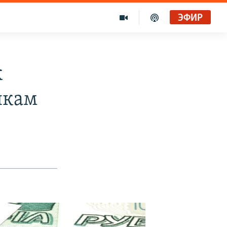
ЭФИР
к
нкам