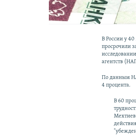
В России у 40
просрочили з
исследовании
агентств (НА
По данным НА
4 процента.
В 60 про
труднос
Мехтиев
действия
"убежде