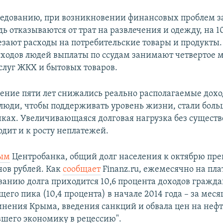
ледованию, при возникновении финансовых проблем 
ь отказываются от трат на развлечения и одежду, на 1
езают расходы на потребительские товары и продукты. 
ходов людей выплаты по ссудам занимают четвертое м
услуг ЖКХ и бытовых товаров.
ечение пяти лет снижались реально располагаемые дох
 люди, чтобы поддерживать уровень жизни, стали боль
нках. Увеличивающаяся долговая нагрузка без существ
одит и к росту неплатежей.
ым
Центробанка, общий долг населения к октябрю пре
ов рублей. Как
сообщает
Finanz.ru, ежемесячно на пл
анию долга приходится 10,6 процента доходов гражда
его пика (10,4 процента) в начале 2014 года – за меся
нения Крыма, введения санкций и обвала цен на нефт
шего экономику в рецессию".