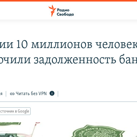
сии 10 миллионов челове
очили задолженность ба
ся
Читать без VPN
сточник в Google