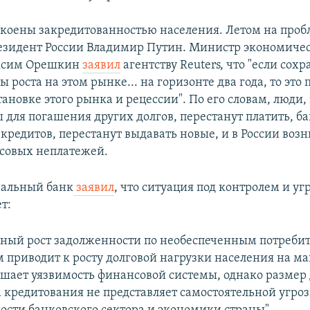
окоены закредитованностью населения. Летом на проб
зидент России Владимир Путин. Министр экономиче
ксим Орешкин
заявил
агентству Reuters, что "если сохр
 роста на этом рынке... на горизонте два года, то это 
ановке этого рынка и рецессии". По его словам, люди,
 для погашения других долгов, перестанут платить, б
 кредитов, перестанут выдавать новые, и в России воз
совых неплатежей.
ральный банк
заявил
, что ситуация под контролем и уг
т:
нный рост задолженности по необеспеченным потреби
 приводит к росту долговой нагрузки населения на ма
шает уязвимость финансовой системы, однако размер
 кредитования не представляет самостоятельной угроз