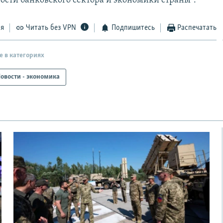
ости банковского сектора и экономики страны".
ся
Читать без VPN
Подпишитесь
Распечатать
е в категориях
овости - экономика