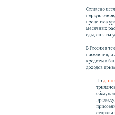
Согласно исс
первую очеред
процентов ур
месячных рас
еды, оплаты 
В России в т
населения, и
кредиты в ба
доходов прив
По
данн
триллион
обслужив
предыдущ
присоеди
отправив