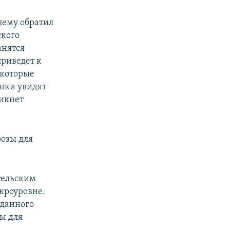
лему обратил
ского
анятся
приведет к
 которые
анки увидят
никнет
розы для
тельским
кроуровне.
 данного
ы для