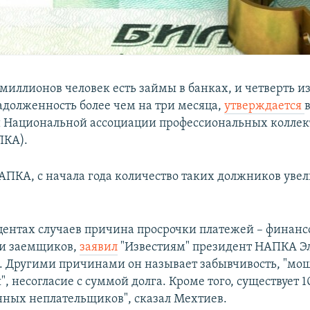
 миллионов человек есть займы в банках, и четверть и
адолженность более чем на три месяца,
утверждается
 Национальной ассоциации профессиональных коллек
ПКА).
ПКА, с начала года количество таких должников увел
центах случаев причина просрочки платежей – финан
ти заемщиков,
заявил
"Известиям" президент НАПКА Э
. Другими причинами он называет забывчивость, "м
", несогласие с суммой долга. Кроме того, существует 
нных неплательщиков", сказал Мехтиев.