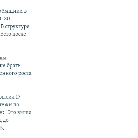
заёмщики в
0–30
В структуре
есто после
оды
ше брать
енного роста
высил 17
атежи по
н: "Это выше
ц до
ь,