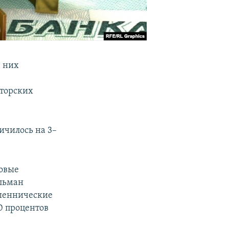
з них
в
торских
ичилось на 3–
совые
льман
ошеннические
10 процентов