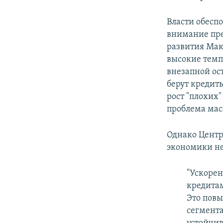
Власти обесп
внимание пре
развития Ма
высокие темпы
внезапной ост
берут кредиты
рост "плохих"
проблема мас
Однако Цент
экономики не
"Ускоре
кредитам
Это повы
сегмента