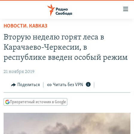
Ссылки
для
упрощенного
НОВОСТИ. КАВКАЗ
ПРОГРАММЫ
доступа
Вторую неделю горят леса в
ПОДКАСТЫ
Вернуться
Карачаево-Черкесии, в
к
АВТОРСКИЕ ПРОЕКТЫ
республике введен особый режим
основному
ЦИТАТЫ СВОБОДЫ
содержанию
21 ноября 2019
Вернутся
МНЕНИЯ
к
Поделиться
Читать без VPN
КУЛЬТУРА
главной
навигации
IDEL.РЕАЛИИ
Приоритетный источник в Google
Вернутся
КАВКАЗ.РЕАЛИИ
к
СЕВЕР.РЕАЛИИ
поиску
СИБИРЬ.РЕАЛИИ