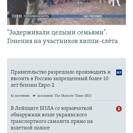
"Задерживали целыми семьями".
Гонения на участников хиппи-слёта