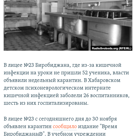
РАСПИСАНИЕ ВЕЩАНИЯ
ПОДПИШИТЕСЬ НА РАССЫЛКУ
СОЦИАЛЬНЫЕ СЕТИ
В лицее №23 Биробиджана, где из-за кишечной
инфекции на уроки не пришли 52 ученика, власти
Все сайты РСЕ/РС
объявили недельный карантин. В Хабаровском
детском психоневрологическом интернате
кишечной инфекцией заболели 26 воспитанников,
шесть из них госпитализированы.
В лицее №23 с сегодняшнего дня до 30 ноября
объявлен карантин
сообщило
издание "Время
Биробиджана@". В учебном учреждении