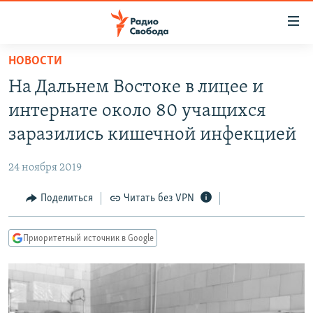
Ссылки
для
упрощенного
НОВОСТИ
ПРОГРАММЫ
доступа
На Дальнем Востоке в лицее и
ПОДКАСТЫ
Вернуться
интернате около 80 учащихся
к
АВТОРСКИЕ ПРОЕКТЫ
заразились кишечной инфекцией
основному
ЦИТАТЫ СВОБОДЫ
содержанию
24 ноября 2019
Вернутся
МНЕНИЯ
к
Поделиться
Читать без VPN
КУЛЬТУРА
главной
навигации
IDEL.РЕАЛИИ
Приоритетный источник в Google
Вернутся
КАВКАЗ.РЕАЛИИ
к
СЕВЕР.РЕАЛИИ
поиску
СИБИРЬ.РЕАЛИИ