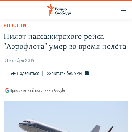
Ссылки
для
упрощенного
НОВОСТИ
ПРОГРАММЫ
доступа
Пилот пассажирского рейса
ПОДКАСТЫ
Вернуться
"Аэрофлота" умер во время полёта
к
АВТОРСКИЕ ПРОЕКТЫ
основному
24 ноября 2019
ЦИТАТЫ СВОБОДЫ
содержанию
Вернутся
МНЕНИЯ
Поделиться
Читать без VPN
к
КУЛЬТУРА
главной
Приоритетный источник в Google
навигации
IDEL.РЕАЛИИ
Вернутся
КАВКАЗ.РЕАЛИИ
к
СЕВЕР.РЕАЛИИ
поиску
СИБИРЬ.РЕАЛИИ