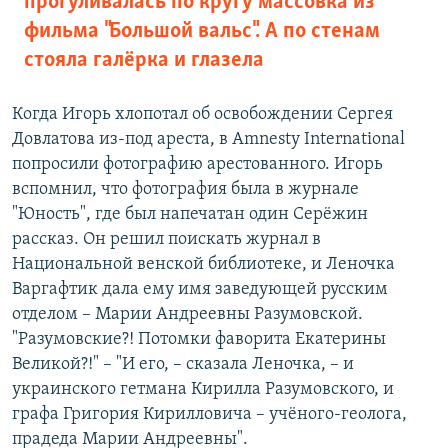
прогуливалась по кругу массовка из
фильма "Большой вальс". А по стенам
стояла галёрка и глазела
Когда Игорь хлопотал об освобождении Сергея
Довлатова из-под ареста, в Amnesty International
попросили фотографию арестованного. Игорь
вспомнил, что фотография была в журнале
"Юность", где был напечатан один Серёжин
рассказ. Он решил поискать журнал в
Национальной венской библиотеке, и Леночка
Варгафтик дала ему имя заведующей русским
отделом – Марии Андреевны Разумовской.
"Разумовские?! Потомки фаворита Екатерины
Великой?!" – "И его, – сказала Леночка, – и
украинского гетмана Кирилла Разумовского, и
графа Григория Кирилловича – учёного-геолога,
прадеда Марии Андреевны".