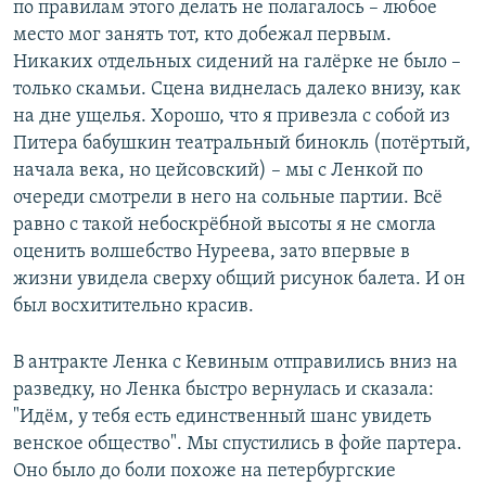
по правилам этого делать не полагалось – любое
место мог занять тот, кто добежал первым.
Никаких отдельных сидений на галёрке не было –
только скамьи. Сцена виднелась далеко внизу, как
на дне ущелья. Хорошо, что я привезла с собой из
Питера бабушкин театральный бинокль (потёртый,
начала века, но цейсовский) – мы с Ленкой по
очереди смотрели в него на сольные партии. Всё
равно с такой небоскрёбной высоты я не смогла
оценить волшебство Нуреева, зато впервые в
жизни увидела сверху общий рисунок балета. И он
был восхитительно красив.
В антракте Ленка с Кевиным отправились вниз на
разведку, но Ленка быстро вернулась и сказала:
"Идём, у тебя есть единственный шанс увидеть
венское общество". Мы спустились в фойе партера.
Оно было до боли похоже на петербургские