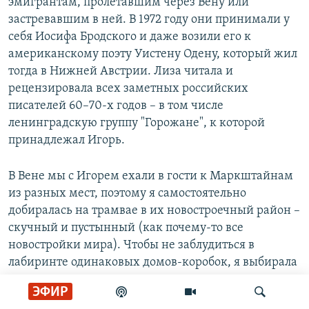
эмигрантам, пролетавшим через Вену или
застревавшим в ней. В 1972 году они принимали у
себя Иосифа Бродского и даже возили его к
американскому поэту Уистену Одену, который жил
тогда в Нижней Австрии. Лиза читала и
рецензировала всех заметных российских
писателей 60–70-х годов – в том числе
ленинградскую группу "Горожане", к которой
принадлежал Игорь.
В Вене мы с Игорем ехали в гости к Маркштайнам
из разных мест, поэтому я самостоятельно
добиралась на трамвае в их новостроечный район –
скучный и пустынный (как почему-то все
новостройки мира). Чтобы не заблудиться в
лабиринте одинаковых домов-коробок, я выбирала
среди редких прохожих интеллигентное лицо и
ЭФИР
задавала очередной вопрос о моём маршруте.