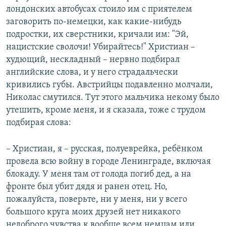
лондонских автобусах стоило им с приятелем
заговорить по-немецки, как какие-нибудь
подростки, их сверстники, кричали им: "Эй,
нацистские сволочи! Убирайтесь!" Христиан –
худющий, нескладный – нервно подбирал
английские слова, и у него страдальчески
кривились губы. Австрийцы подавленно молчали,
Николас смутился. Тут этого мальчика некому было
утешить, кроме меня, и я сказала, тоже с трудом
подбирая слова:
– Христиан, я – русская, полуеврейка, ребёнком
провела всю войну в городе Ленинграде, включая
блокаду. У меня там от голода погиб дед, а на
фронте был убит дядя и ранен отец. Но,
пожалуйста, поверьте, ни у меня, ни у всего
большого круга моих друзей нет никакого
недоброго чувства к вообще всем немцам или