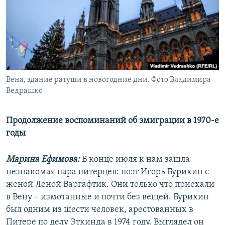
РАСПИСАНИЕ ВЕЩАНИЯ
ПОДПИШИТЕСЬ НА РАССЫЛКУ
СОЦИАЛЬНЫЕ СЕТИ
Вена, здание ратуши в новогодние дни. Фото Владимира
Ведрашко
Продолжение воспоминаний об эмиграции в 1970-е
Все сайты РСЕ/РС
годы
Марина Ефимова:
В конце июля к нам зашла
незнакомая пара питерцев: поэт Игорь Бурихин с
женой Леной Варгафтик. Они только что приехали
в Вену – измотанные и почти без вещей. Бурихин
был одним из шести человек, арестованных в
Питере по делу Эткинда в 1974 году. Выглядел он