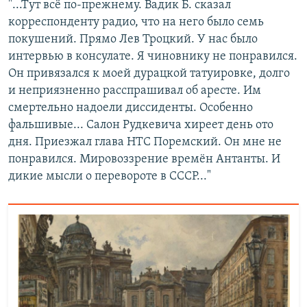
"...Тут всё по-прежнему. Вадик Б. сказал
корреспонденту радио, что на него было семь
покушений. Прямо Лев Троцкий. У нас было
интервью в консулате. Я чиновнику не понравился.
Он привязался к моей дурацкой татуировке, долго
и неприязненно расспрашивал об аресте. Им
смертельно надоели диссиденты. Особенно
фальшивые... Салон Рудкевича хиреет день ото
дня. Приезжал глава НТС Поремский. Он мне не
понравился. Мировоззрение времён Антанты. И
дикие мысли о перевороте в СССР..."