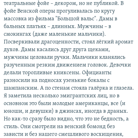
театральные фойе – декором, но не публикой. В
фойе Венской оперы прогуливалась по кругу
массовка из фильма "Большой вальс". Дамы в
бальных платьях – длинных. Мужчины – в
смокингах (даже маленькие мальчики).
Посверкивали драгоценности, стоял лёгкий аромат
духов. Дамы касались друг друга щеками,
мужчины целовали ручки. Мальчики кланялись
разученным резким движением головок. Девочки
делали торопливые книксены. Официанты
разносили на подносах узенькие бокалы с
шампанским. А по стенам стояла галёрка и глазела.
Я заметила несколько эмигрантских лиц, но в
основном это были молодые американцы, все (и
юноши, и девушки) в джинсах, иногда в драных.
Но как-то сразу было видно, что это не бедность, а
стиль. Они смотрели на венский бомонд без
зависти и без нашего смешливого восхищения,