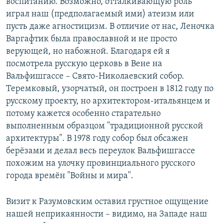
воспитанию. Возможно, отталкивающую роль
играл наш (предполагаемый ими) атеизм или
пусть даже агностицизм. В отличие от нас, Леночка
Варгафтик была православной и не просто
верующей, но набожной. Благодаря ей я
посмотрела русскую церковь в Вене на
Вальфишгассе – Свято-Николаевский собор.
Теремковый, узорчатый, он построен в 1812 году по
русскому проекту, но архитектором-итальянцем и
потому кажется особенно старательно
выполненным образцом "традиционной русской
архитектуры". В 1978 году собор был обсажен
берёзами и делал весь переулок Вальфишгассе
похожим на улочку провинциального русского
города времён "Войны и мира".
Визит к Разумовским оставил грустное ощущение
нашей неприкаянности – видимо, на Западе наш