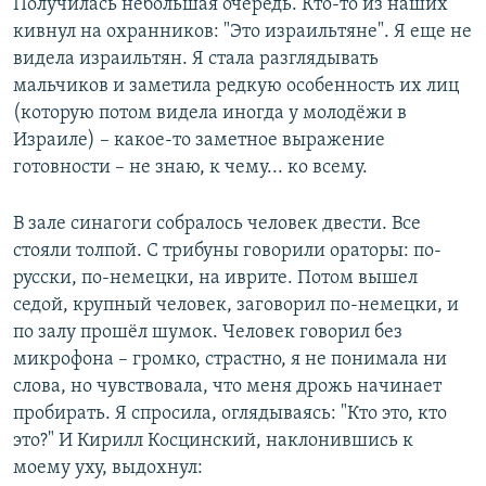
Получилась небольшая очередь. Кто-то из наших
кивнул на охранников: "Это израильтяне". Я еще не
видела израильтян. Я стала разглядывать
мальчиков и заметила редкую особенность их лиц
(которую потом видела иногда у молодёжи в
Израиле) – какое-то заметное выражение
готовности – не знаю, к чему... ко всему.
В зале синагоги собралось человек двести. Все
стояли толпой. С трибуны говорили ораторы: по-
русски, по-немецки, на иврите. Потом вышел
седой, крупный человек, заговорил по-немецки, и
по залу прошёл шумок. Человек говорил без
микрофона – громко, страстно, я не понимала ни
слова, но чувствовала, что меня дрожь начинает
пробирать. Я спросила, оглядываясь: "Кто это, кто
это?" И Кирилл Косцинский, наклонившись к
моему уху, выдохнул: