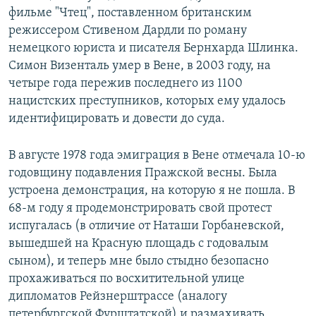
фильме "Чтец", поставленном британским
режиссером Стивеном Дардли по роману
немецкого юриста и писателя Бернхарда Шлинка.
Симон Визенталь умер в Вене, в 2003 году, на
четыре года пережив последнего из 1100
нацистских преступников, которых ему удалось
идентифицировать и довести до суда.
В августе 1978 года эмиграция в Вене отмечала 10-ю
годовщину подавления Пражской весны. Была
устроена демонстрация, на которую я не пошла. В
68-м году я продемонстрировать свой протест
испугалась (в отличие от Наташи Горбаневской,
вышедшей на Красную площадь с годовалым
сыном), и теперь мне было стыдно безопасно
прохаживаться по восхитительной улице
дипломатов Рейзнерштрассе (аналогу
петербургской Фурштатской) и размахивать