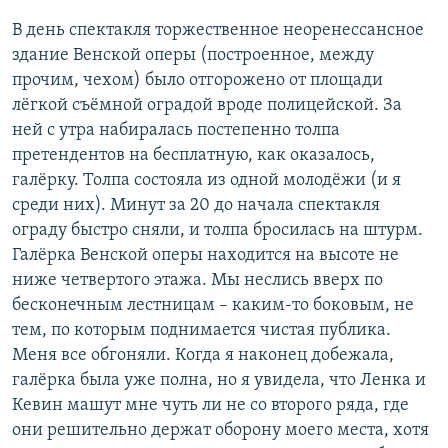
В день спектакля торжественное неоренессансное
здание Венской оперы (построенное, между
прочим, чехом) было отгорожено от площади
лёгкой съёмной оградой вроде полицейской. За
ней с утра набиралась постепенно толпа
претендентов на бесплатную, как оказалось,
галёрку. Толпа состояла из одной молодёжи (и я
среди них). Минут за 20 до начала спектакля
ограду быстро сняли, и толпа бросилась на штурм.
Галёрка Венской оперы находится на высоте не
ниже четвертого этажа. Мы неслись вверх по
бесконечным лестницам – каким-то боковым, не
тем, по которым поднимается чистая публика.
Меня все обгоняли. Когда я наконец добежала,
галёрка была уже полна, но я увидела, что Ленка и
Кевин машут мне чуть ли не со второго ряда, где
они решительно держат оборону моего места, хотя