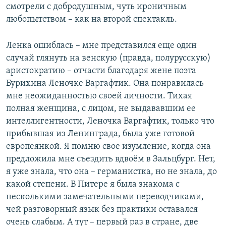
смотрели с добродушным, чуть ироничным
любопытством – как на второй спектакль.
Ленка ошиблась – мне представился еще один
случай глянуть на венскую (правда, полурусскую)
аристократию – отчасти благодаря жене поэта
Бурихина Леночке Варгафтик. Она понравилась
мне неожиданностью своей личности. Тихая
полная женщина, с лицом, не выдававшим ее
интеллигентности, Леночка Варгафтик, только что
прибывшая из Ленинграда, была уже готовой
европеянкой. Я помню свое изумление, когда она
предложила мне съездить вдвоём в Зальцбург. Нет,
я уже знала, что она – германистка, но не знала, до
какой степени. В Питере я была знакома с
несколькими замечательными переводчиками,
чей разговорный язык без практики оставался
очень слабым. А тут – первый раз в стране, две