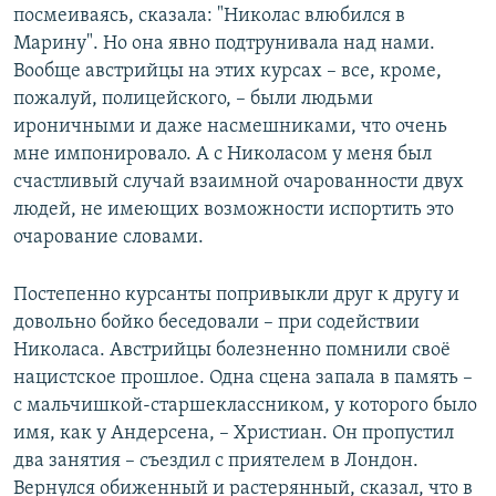
посмеиваясь, сказала: "Николас влюбился в
Марину". Но она явно подтрунивала над нами.
Вообще австрийцы на этих курсах – все, кроме,
пожалуй, полицейского, – были людьми
ироничными и даже насмешниками, что очень
мне импонировало. А с Николасом у меня был
счастливый случай взаимной очарованности двух
людей, не имеющих возможности испортить это
очарование словами.
Постепенно курсанты попривыкли друг к другу и
довольно бойко беседовали – при содействии
Николаса. Австрийцы болезненно помнили своё
нацистское прошлое. Одна сцена запала в память –
с мальчишкой-старшеклассником, у которого было
имя, как у Андерсена, – Христиан. Он пропустил
два занятия – съездил с приятелем в Лондон.
Вернулся обиженный и растерянный, сказал, что в