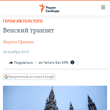
Ссылки
для
упрощенного
ГЕРОИ ИВ.ТОЛСТОГО
ПРОГРАММЫ
доступа
Венский транзит
ПОДКАСТЫ
Вернуться
к
Марина Ефимова
АВТОРСКИЕ ПРОЕКТЫ
основному
24 ноября 2019
ЦИТАТЫ СВОБОДЫ
содержанию
Вернутся
МНЕНИЯ
Поделиться
Читать без VPN
к
КУЛЬТУРА
главной
Приоритетный источник в Google
навигации
IDEL.РЕАЛИИ
Вернутся
КАВКАЗ.РЕАЛИИ
к
СЕВЕР.РЕАЛИИ
поиску
СИБИРЬ.РЕАЛИИ