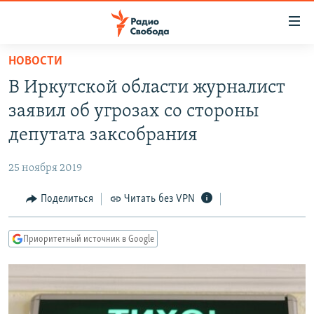
Ссылки
для
упрощенного
НОВОСТИ
ПРОГРАММЫ
доступа
В Иркутской области журналист
ПОДКАСТЫ
Вернуться
заявил об угрозах со стороны
к
АВТОРСКИЕ ПРОЕКТЫ
депутата заксобрания
основному
ЦИТАТЫ СВОБОДЫ
содержанию
25 ноября 2019
Вернутся
МНЕНИЯ
к
Поделиться
Читать без VPN
КУЛЬТУРА
главной
навигации
IDEL.РЕАЛИИ
Приоритетный источник в Google
Вернутся
КАВКАЗ.РЕАЛИИ
к
СЕВЕР.РЕАЛИИ
поиску
СИБИРЬ.РЕАЛИИ