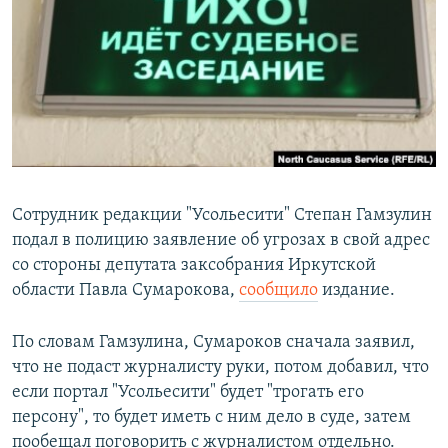
РАСПИСАНИЕ ВЕЩАНИЯ
ПОДПИШИТЕСЬ НА РАССЫЛКУ
СОЦИАЛЬНЫЕ СЕТИ
Сотрудник редакции "Усольесити" Степан Гамзулин
подал в полицию заявление об угрозах в свой адрес
Все сайты РСЕ/РС
со стороны депутата заксобрания Иркутской
области Павла Сумарокова,
сообщило
издание.
По словам Гамзулина, Сумароков сначала заявил,
что не подаст журналисту руки, потом добавил, что
если портал "Усольесити" будет "трогать его
персону", то будет иметь с ним дело в суде, затем
пообещал поговорить с журналистом отдельно.