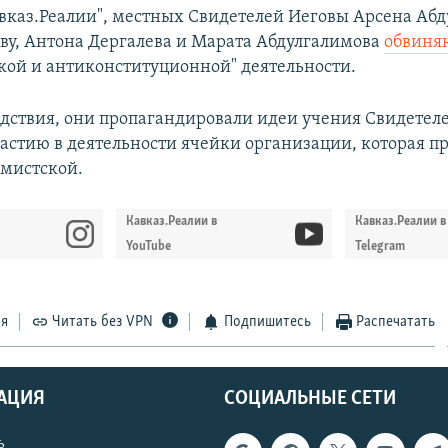
авказ.Реалии", местных Cвидетелей Иеговы Арсена Абд
у, Антона Дергалева и Марата Абдулгалимова
обвиня
кой и антиконституционной" деятельности.
едствия, они пропагандировали идеи учения Свидетел
частию в деятельности ячейки организации, которая п
емистской.
Кавказ.Реалии в
Кавказ.Реалии в
YouTube
Telegram
ся
Читать без VPN
Подпишитесь
Распечатать
АЦИЯ
СОЦИАЛЬНЫЕ СЕТИ
ь