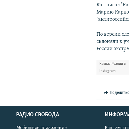
Как писал "К
Марию Карпов
"антироссийс
По версии сл
склоняли к у
России экстр
Кавказ.Реалии в
Instagram
Поделить
РАДИО СВОБОДА
ИНФОРМ
Мобильное приложение
Как слушат