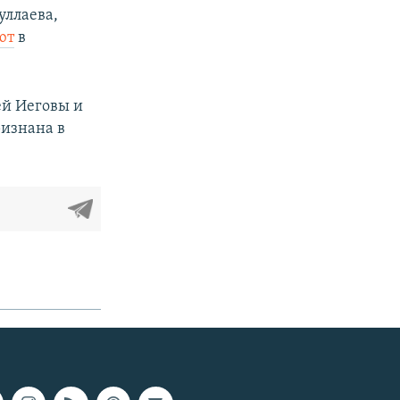
уллаева,
ют
в
ей Иеговы и
ризнана в