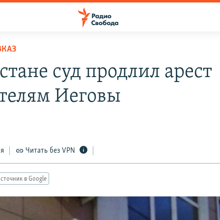
ВКАЗ
стане суд продлил арест
телям Иеговы
ся
Читать без VPN
сточник в Google