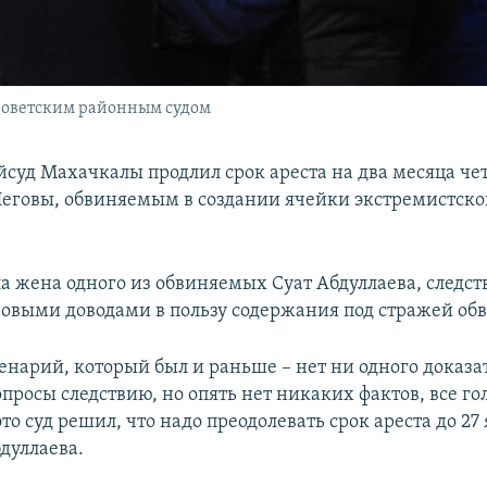
Советским районным судом
йсуд Махачкалы продлил срок ареста на два месяца ч
еговы, обвиняемым в создании ячейки экстремистско
ла жена одного из обвиняемых Суат Абдуллаева, следст
новыми доводами в пользу содержания под стражей об
ценарий, который был и раньше – нет ни одного доказа
просы следствию, но опять нет никаких фактов, все го
то суд решил, что надо преодолевать срок ареста до 27 
дуллаева.