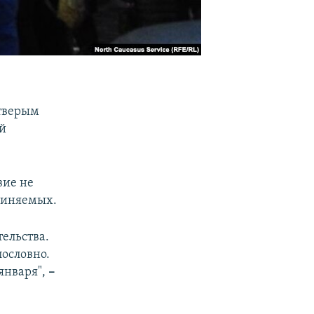
етверым
й
вие не
виняемых.
тельства.
лословно.
января",
–