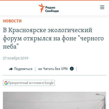
Ссылки
для
упрощенного
НОВОСТИ
ПРОГРАММЫ
доступа
В Красноярске экологический
ПОДКАСТЫ
Вернуться
форум открылся на фоне "черного
к
АВТОРСКИЕ ПРОЕКТЫ
неба"
основному
ЦИТАТЫ СВОБОДЫ
содержанию
27 ноября 2019
Вернутся
МНЕНИЯ
к
Поделиться
Читать без VPN
КУЛЬТУРА
главной
навигации
IDEL.РЕАЛИИ
Приоритетный источник в Google
Вернутся
КАВКАЗ.РЕАЛИИ
к
СЕВЕР.РЕАЛИИ
поиску
СИБИРЬ.РЕАЛИИ