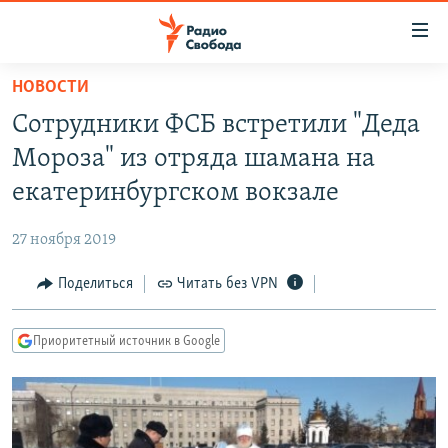
Ссылки
для
упрощенного
НОВОСТИ
ПРОГРАММЫ
доступа
Сотрудники ФСБ встретили "Деда
ПОДКАСТЫ
Вернуться
Мороза" из отряда шамана на
к
АВТОРСКИЕ ПРОЕКТЫ
екатеринбургском вокзале
основному
ЦИТАТЫ СВОБОДЫ
содержанию
27 ноября 2019
Вернутся
МНЕНИЯ
к
Поделиться
Читать без VPN
КУЛЬТУРА
главной
навигации
IDEL.РЕАЛИИ
Приоритетный источник в Google
Вернутся
КАВКАЗ.РЕАЛИИ
к
СЕВЕР.РЕАЛИИ
поиску
СИБИРЬ.РЕАЛИИ