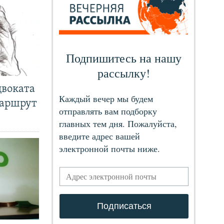
двоката
маршрут