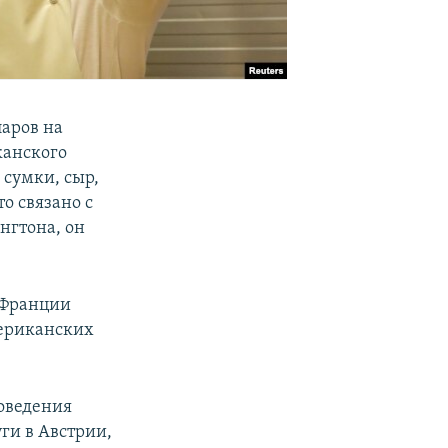
аров на
анского
 сумки, сыр,
о связано с
нгтона, он
о Франции
ериканских
оведения
ги в Австрии,