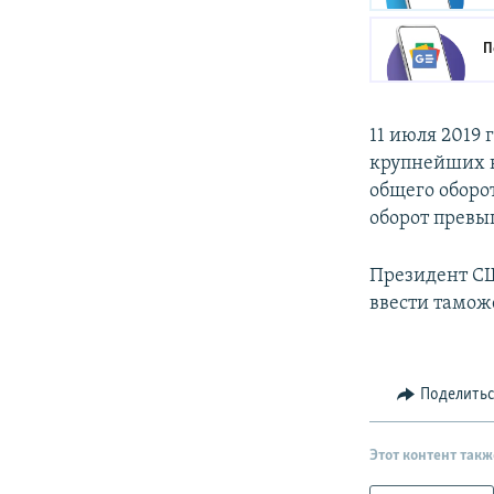
П
11 июля 2019
крупнейших к
общего оборо
оборот превы
Президент СШ
ввести тамож
Поделить
Этот контент такж