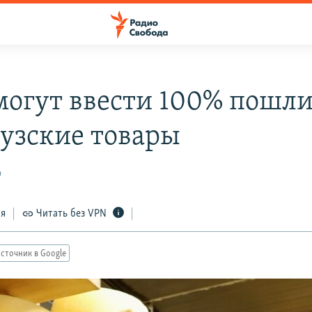
огут ввести 100% пошл
узские товары
9
ся
Читать без VPN
сточник в Google