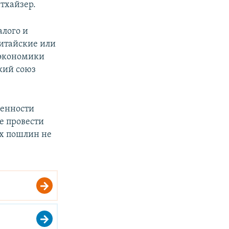
тхайзер.
алого и
китайские или
 экономики
кий союз
венности
е провести
ых пошлин не