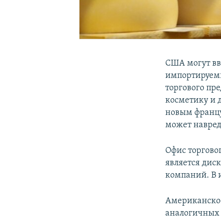
США могут вв
импортируем
торгового пр
косметику и д
новым францу
может навре
Офис торгово
является ди
компаний. В и
Американское
аналогичных 