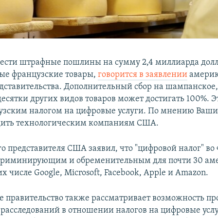
ести штрафные пошлины на сумму 2,4 миллиарда долл
ые французские товары,
говорится в заявлении
америк
едставительства. Дополнительный сбор на шампанское,
есятки других видов товаров может достигать 100%. Эт
зским налогом на цифровые услуги. По мнению Ваши
дить технологическим компаниям США.
го представителя США заявил, что "цифровой налог" в
скриминирующим и обременительным для почти 30 ам
х числе Google, Microsoft, Facebook, Apple и Amazon.
 правительство также рассматривает возможность пр
расследований в отношении налогов на цифровые услу