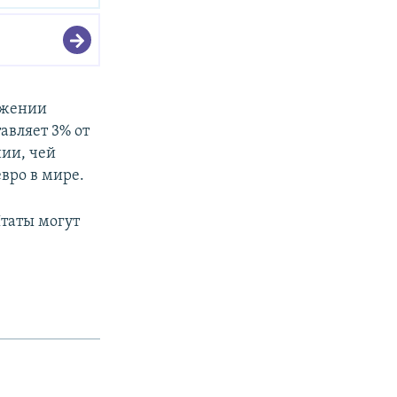
ожении
авляет 3% от
нии, чей
вро в мире.
таты могут