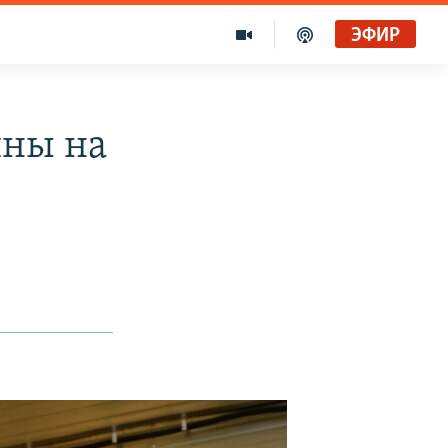
ЭФИР
ины на