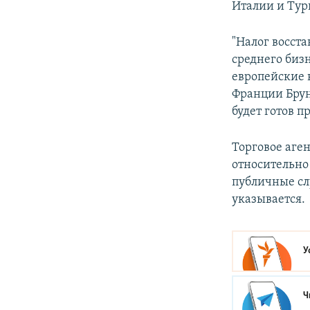
Италии и Тур
"Налог восст
среднего биз
европейские 
Франции Брун
будет готов п
Торговое аге
относительно
публичные сл
указывается.
У
Ч