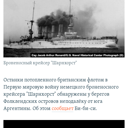
РАСПИСАНИЕ ВЕЩАНИЯ
ПОДПИШИТЕСЬ НА РАССЫЛКУ
СОЦИАЛЬНЫЕ СЕТИ
Броненосный крейсер "Шарнхорст"
Все сайты РСЕ/РС
Останки потопленного британским флотом в
Первую мировую войну немецкого броненосного
крейсера "Шарнхорст" обнаружены у берегов
Фолклендских островов неподалёку от юга
Аргентины. Об этом
сообщает
Би-би-си.