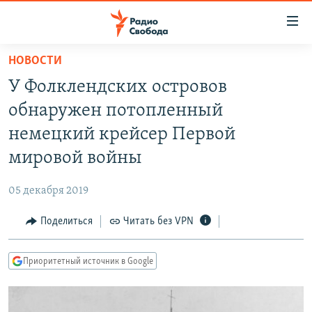
Ссылки
для
упрощенного
НОВОСТИ
ПРОГРАММЫ
доступа
У Фолклендских островов
ПОДКАСТЫ
Вернуться
обнаружен потопленный
к
АВТОРСКИЕ ПРОЕКТЫ
немецкий крейсер Первой
основному
ЦИТАТЫ СВОБОДЫ
содержанию
мировой войны
Вернутся
МНЕНИЯ
к
05 декабря 2019
КУЛЬТУРА
главной
Поделиться
Читать без VPN
навигации
IDEL.РЕАЛИИ
Вернутся
КАВКАЗ.РЕАЛИИ
к
Приоритетный источник в Google
СЕВЕР.РЕАЛИИ
поиску
СИБИРЬ.РЕАЛИИ