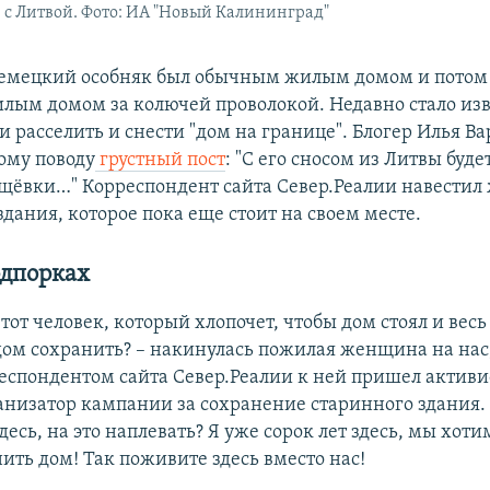
 с Литвой. Фото: ИА "Новый Калининград"
 немецкий особняк был обычным жилым домом и потом
илым домом за колючей проволокой. Недавно стало изв
 расселить и снести "дом на границе". Блогер Илья В
тому поводу
грустный пост
: "С его сносом из Литвы буд
щёвки…" Корреспондент сайта Север.Реалии навестил
дания, которое пока еще стоит на своем месте.
одпорках
– тот человек, который хлопочет, чтобы дом стоял и весь
дом сохранить? – накинулась пожилая женщина на нас,
респондентом сайта Север.Реалии к ней пришел актив
ганизатор кампании за сохранение старинного здания. 
есь, на это наплевать? Я уже сорок лет здесь, мы хотим
ить дом! Так поживите здесь вместо нас!