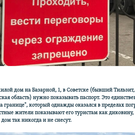
илой дом на Базарной, 1, в Советске (бывший Тильзит,
кая область) нужно показывать паспорт. Это единств
на границе", который однажды оказался в пределах по
стные жители показывают его туристам как диковину,
х дом так никогда и не снесут.