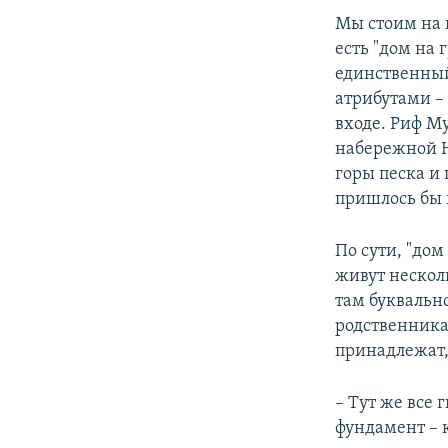
Мы стоим на 
есть "дом на
единственный
атрибутами –
входе. Риф М
набережной Н
горы песка и 
пришлось бы 
По сути, "дом
живут нескол
там буквальн
родственника
принадлежат,
– Тут же все 
фундамент – 