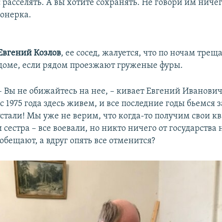
с расселять. А вы хотите сохранять. Не говори им ничег
онерка.
Евгений Козлов
, ее сосед, жалуется, что по ночам трещ
доме, если рядом проезжают груженые фуры.
– Вы не обижайтесь на нее, – кивает Евгений Иванович 
 1975 года здесь живем, и все последние годы бьемся з
стали! Мы уже не верим, что когда-то получим свои к
и сестра – все воевали, но никто ничего от государства 
обещают, а вдруг опять все отменится?