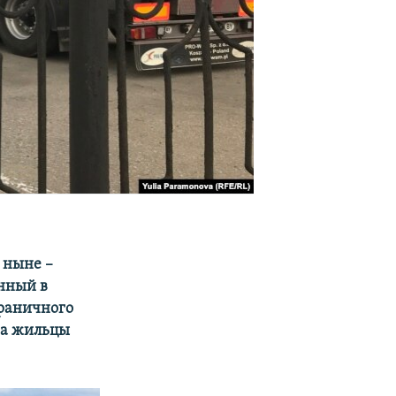
 ныне –
енный в
граничного
 а жильцы