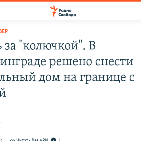
ВЕР
 за "колючкой". В
инграде решено снести
льный дом на границе с
й
9
ся
Читать без VPN