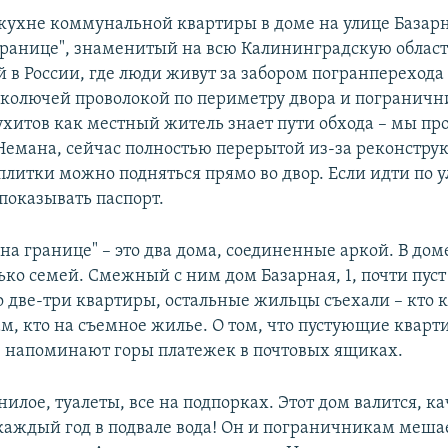
кухне коммунальной квартиры в доме на улице Базарн
 границе", знаменитый на всю Калининградскую област
 в России, где люди живут за забором погранперехода 
 колючей проволокой по периметру двора и погранич
ухитов как местный житель знает пути обхода – мы пр
емана, сейчас полностью перерытой из-за реконструк
плитки можно подняться прямо во двор. Если идти по у
показывать паспорт.
 на границе" – это два дома, соединенные аркой. В доме
ько семей. Смежный с ним дом Базарная, 1, почти пуст
о две-три квартиры, остальные жильцы съехали – кто 
м, кто на съемное жилье. О том, что пустующие кварт
 напоминают горы платежек в почтовых ящиках.
гнилое, туалеты, все на подпорках. Этот дом валится, ка
каждый год в подвале вода! Он и пограничникам мешае