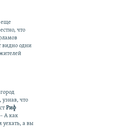
 еще
естно, что
арламов
ет видно одни
 жителей
 город
 узнав, что
ист
Риф
– А как
 уехать, а вы