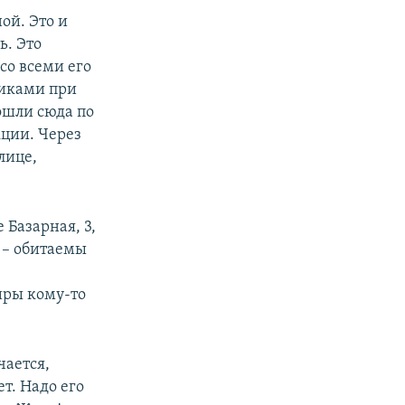
ой. Это и
ь. Это
со всеми его
никами при
ошли сюда по
ции. Через
лице,
 Базарная, 3,
 – обитаемы
к
иры кому-то
чается,
т. Надо его