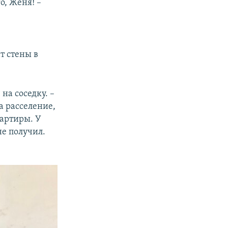
о, Женя! –
ат стены в
на соседку. –
а расселение,
вартиры. У
не получил.