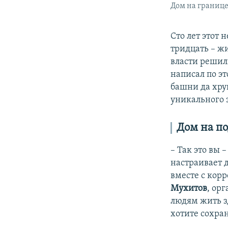
Дом на границе
Сто лет этот
тридцать – ж
власти решили
написал по э
башни да хру
уникального з
Дом на п
– Так это вы 
настраивает 
вместе с кор
Мухитов
, ор
людям жить зд
хотите сохран