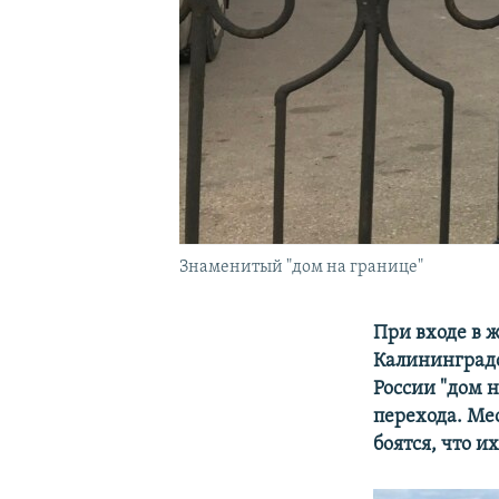
Знаменитый "дом на границе"
При входе в ж
Калининградс
России "дом 
перехода. Ме
боятся, что и